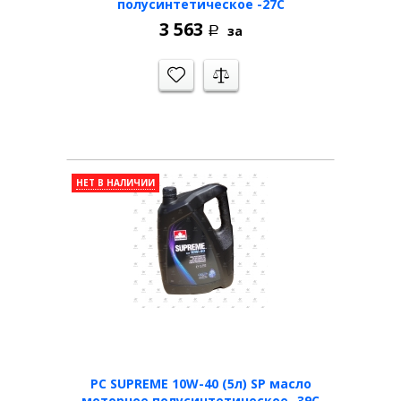
полусинтетическое -27С
3 563
за
Р
НЕТ В НАЛИЧИИ
PC SUPREME 10W-40 (5л) SP масло
моторное полусинтетическое -39С