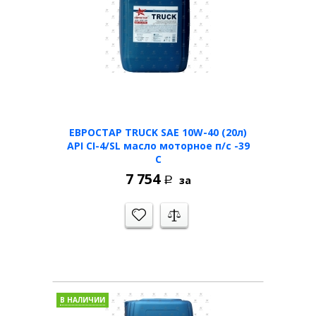
ЕВРОСТАР TRUCK SAE 10W-40 (20л)
API CI-4/SL масло моторное п/с -39
С
7 754
за
Р
В НАЛИЧИИ