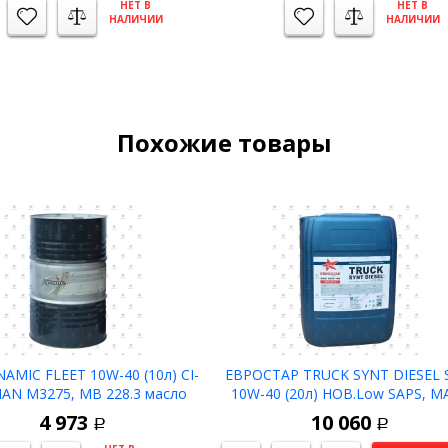
НЕТ В
НЕТ В
НАЛИЧИИ
НАЛИЧИИ
Похожие товары
AMIC FLEET 10W-40 (10л) CI-
ЕВРОСТАР TRUCK SYNT DIESEL 
MAN M3275, MB 228.3 масло
10W-40 (20л) НОВ.Low SAPS, M
рное полусинтетическое
M3477, MB 228.51 масло мот. си
4 973
10 060
Р
Р
-39C