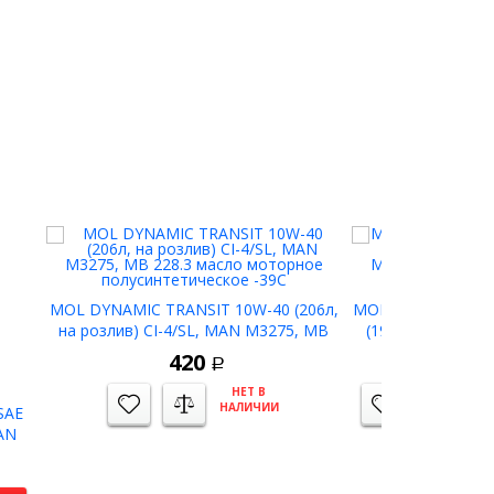
MOL DYNAMIC TRANSIT 10W-40 (206л,
MOL DYNAMIC SYN
на розлив) CI-4/SL, MAN M3275, MB
(195л, на розлив
228.3 масло моторное
MB 228.5 масл
420
6
Р
полусинтетическое -39C
НЕТ В
НАЛИЧИИ
SAE
AN
нт.