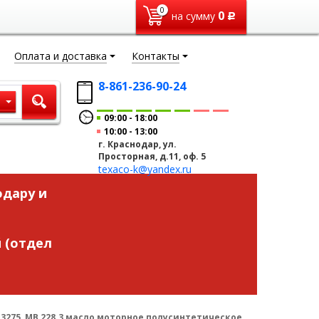
0
0
на сумму
Р
Оплата и доставка
Контакты
8-861-236-90-24
ы
09:00
18:00
10:00
13:00
г. Краснодар, ул.
Просторная, д.11, оф. 5
texaco-k@yandex.ru
одару и
 (отдел
 M3275, MB 228.3 масло моторное полусинтетическое