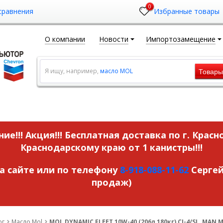
0
сравнения
Избранные товары
О компании
Новости
Импортозамещение
Товар
Я ищу, например,
масло MOL
ие!!! Акция!!!
Бесплатная доставка по г. Красн
Краснодарскому краю от 1 канистры!!!
на сайте или по телефону
8-918-088-11-62
Сергей
продаж)
ог
Масло Mol
MOL DYNAMIC FLEET 10W-40 (206л,180кг) CI-4/SL, MAN