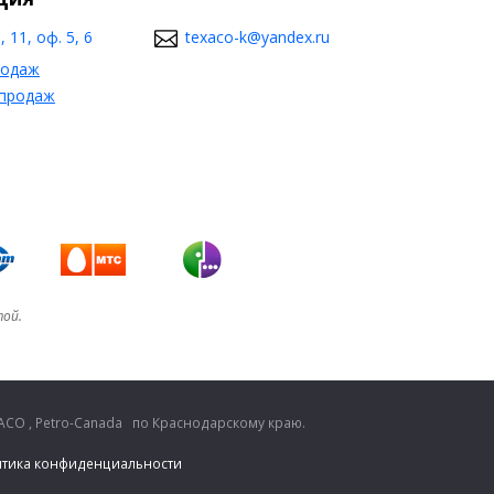
 11, оф. 5, 6
texaco-k@yandex.ru
родаж
 продаж
той.
CO , Petro-Canada по Краснодарскому краю.
тика конфиденциальности