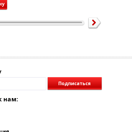
ну
у
Подписаться
 нам:
ция