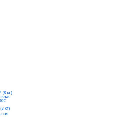
8 кг)
ьная
80С