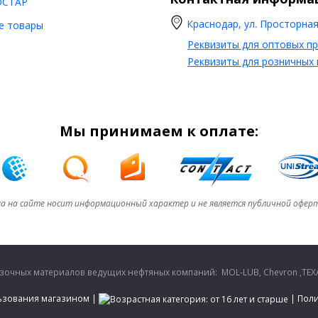
ОСТАР
Краснодар, ул. Просторная,
е товары
Реквизиты для оптовых п
Реквизиты для розничных
Мы принимаем к оплате:
а на сайте носит информационный характер и не является публичной офер
очных материалов ведущих нефтяных компаний: MOL-LUB, Chevron ,TEXA
ьзования магазином
|
|
Поли