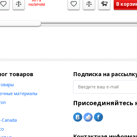
НЕТ В
В корзи
НАЛИЧИИ
лог товаров
Подписка на рассылк
товары
очные материалы
Присоединяйтесь к
ron
o-Canada
co
Контактная информа