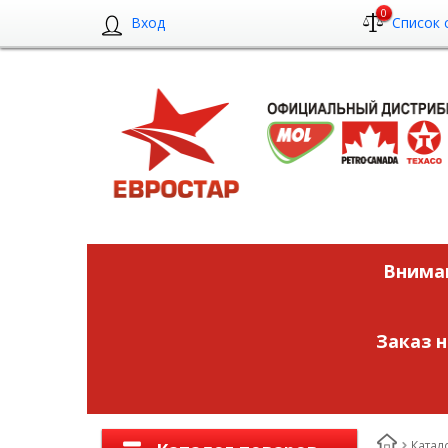
0
Вход
Список 
Вниман
Заказ 
Катал