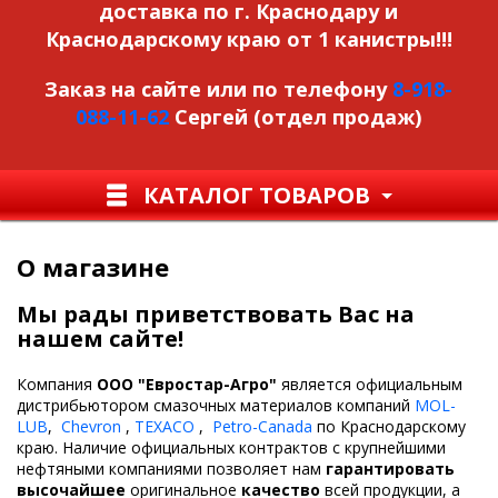
доставка по г. Краснодару и
Краснодарскому краю от 1 канистры!!!
Заказ на сайте или по телефону
8-918-
088-11-62
Сергей (отдел продаж)
КАТАЛОГ ТОВАРОВ
О магазине
Мы рады приветствовать Вас на
нашем сайте!
Компания
ООО "Евростар-Агро"
является официальным
дистрибьютором смазочных материалов компаний
MOL-
LUB
,
Chevron
,
TEXACO
,
Petro-Canada
по Краснодарскому
краю. Наличие официальных контрактов с крупнейшими
нефтяными компаниями позволяет нам
гарантировать
высочайшее
оригинальное
качество
всей продукции, а