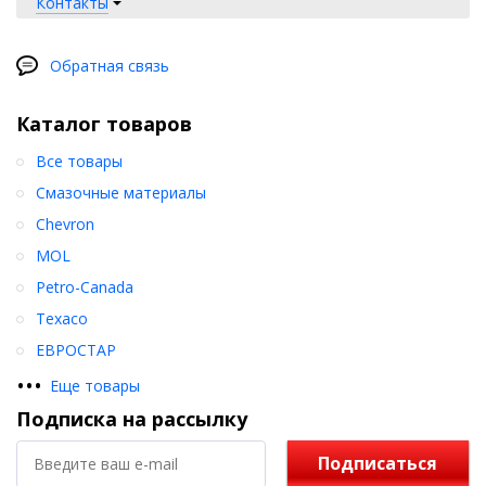
Возможность проведения оплаты удобным
Контакты
способом.
Дополнительную информацию о возможностях
Обратная связь
взаимодействия ищите на сайте или спрашивайте
по телефону.
Каталог товаров
Все товары
Смазочные материалы
Chevron
MOL
Petro-Canada
Texaco
ЕВРОСТАР
•
•
•
Еще товары
Подписка на рассылку
Подписаться