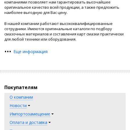
компаниями позволяет нам гарантировать высочайшее
инструкцию по эксплуатации, где указывается
оригинальное качество всей продукции, а также предложить
марка оптимального состава.
наиболее выгодную для Вас цену.
«Евростар» — выгодное
В нашей компании работают высококвалифицированные
сотрудники. Имеются оригинальные каталоги по подбору
сотрудничество, рациональные
смазочных материалов и составления карт смазки практически
цены
для любой техники или оборудования.
Интернет магазин по продаже автомобильных
•
•
•
Еще информация
масел и смазок «Евростар» предлагает большой
выбор продукции от ведущих отечественных и
зарубежных брендов.
Товар отпускается оптовыми и единичными
партиями, но независимо от объема, покупателям
Покупателям
обеспечивается:
О компании
Доставка по Краснодару и Краснодарскому
Новости
краю,
Импортозамещение
Ценовая доступность,
Оплата и доставка
Бесплатное консультирование,