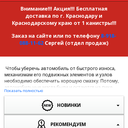
Внимание!!! Акция!!!
Бесплатная
доставка по г. Краснодару и
Краснодарскому краю от 1 канистры!!!
Заказ на сайте или по телефону
8-918-
088-11-62
Сергей (отдел продаж)
Чтобы уберечь автомобиль от быстрого износа,
механизмам его подвижных элементов и узлов
необходимо обеспечить хорошую смазку. Потому,
автомобильные масла были и остаются на пике
Показать полностью
потребительской популярности в Краснодаре и
Краснодарском крае.
НОВИНКИ
«Евростар» — интернет магазин по продаже
автомобильных масел и смазок, где можно купить
необходимые материалы для ухода за
РЕКОМЕНДУЕМ