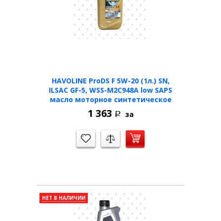
HAVOLINE ProDS F 5W-20 (1л.) SN,
ILSAC GF-5, WSS-M2C948A low SAPS
масло моторное синтетичеcкое
1 363
за
Р
НЕТ В НАЛИЧИИ