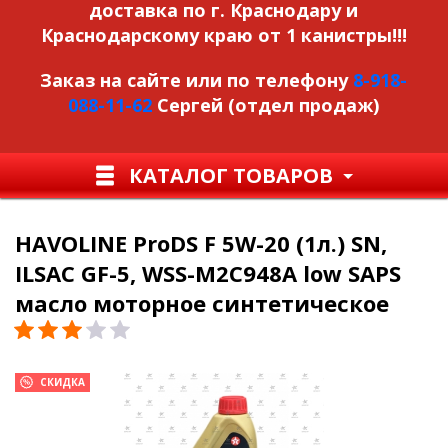
доставка по г. Краснодару и
Краснодарскому краю от 1 канистры!!!
Заказ на сайте или по телефону
8-918-
088-11-62
Сергей (отдел продаж)
КАТАЛОГ ТОВАРОВ
HAVOLINE ProDS F 5W-20 (1л.) SN,
ILSAC GF-5, WSS-M2C948A low SAPS
масло моторное синтетичеcкое
СКИДКА