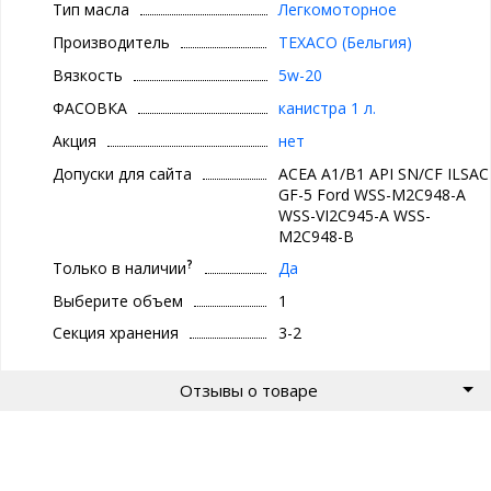
— Помогает защитить трёхкомпонентные каталитические
Тип масла
Легкомоторное
нейтрализаторы
Производитель
TEXACO (Бельгия)
—Защищает двигатели при низких температурах
—Способствует продлению ресурса двигателя
Вязкость
5w-20
ФАСОВКА
канистра 1 л.
Акция
нет
Допуски для сайта
ACEA A1/B1 API SN/СF ILSAC
GF-5 Ford WSS-M2C948-A
WSS-VI2C945-A WSS-
M2C948-B
?
Только в наличии
Да
Выберите объем
1
Секция хранения
3-2
Отзывы о товаре