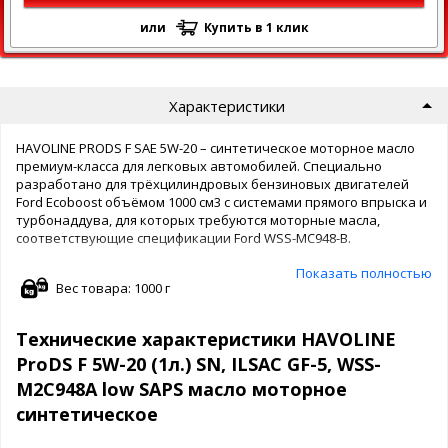
или
Купить в 1 клик
Характеристики
HAVOLINE PRODS F SAE 5W-20 – синтетическое моторное масло
премиум-класса для легковых автомобилей. Специально
разработано для трёхцилиндровых бензиновых двигателей
Ford Ecoboost объёмом 1000 см3 с системами прямого впрыска и
турбонаддува, для которых требуются моторные масла,
соответствующие спецификации Ford WSS-MC948-B.
Показать полностью
HAVOLINE PRODS F SAE 5W-20 производится на основе
Вес товара: 1000 г
синтетических базовых масел премиум-класса с добавлением
присадок, разработанных для долговременной защиты
двигателей от износа, защиты от износа при низкой
Технические характеристики HAVOLINE
температуре, снижения токсичности отработавших газов и
ProDS F 5W-20 (1л.) SN, ILSAC GF-5, WSS-
повышенной топливной экономичности.
M2C948A low SAPS масло моторное
— Разработано для экономии топлива
синтетичеcкое
— Обеспечивает длительную защиту двигателей и систем
снижения токсичности отработавших газов