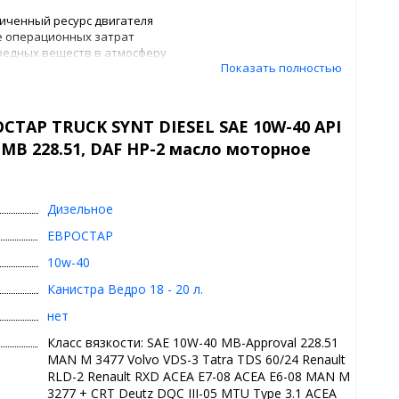
личенный ресурс двигателя
е операционных затрат
вредных веществ в атмосферу
Показать полностью
 и Euro V в том числе с сажевыми фильтрами (DPF)
нашивания
 угар
 низкотемпературная текучесть
СТАР TRUCK SYNT DIESEL SAE 10W-40 API
та двигателя
, MB 228.51, DAF HP-2 масло моторное
ическое масло с высокими эксплуатационными свойствами
Дизельное
ской техники, отвечающей жестким экологическим
ые материалы с увеличенными интервалами замены.
ЕВРОСТАР
их нормам Euro IV и Euro V с рециркуляцией выхлопных
вным восстановительным катализатором (SCR). Оно
10w-40
 дизельных двигателей автобусов и грузовых
Канистра Ведро 18 - 20 л.
ault, Volvo и DAF. Масло отлично подходит для
коростях и нагрузках, а также техники, работающих в
нет
е «stop-and-go», которая эксплуатируется на дизельном
еры. ЕВРОСТАР TRUCK SYNT DIESEL SAE 10W-40 может
Класс вязкости: SAE 10W-40 MB-Approval 228.51
ированных дизельных двигателях европейского
MAN M 3477 Volvo VDS-3 Tatra TDS 60/24 Renault
RLD-2 Renault RXD ACEA E7-08 ACEA E6-08 MAN M
а это масло, интервал его замены может составлять до
3277 + CRT Deutz DQC III-05 MTU Type 3.1 ACEA