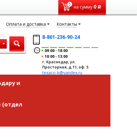
0
0
на сумму
Р
Оплата и доставка
Контакты
8-861-236-90-24
ы
09:00
18:00
10:00
13:00
г. Краснодар, ул.
Просторная, д.11, оф. 5
texaco-k@yandex.ru
одару и
 (отдел