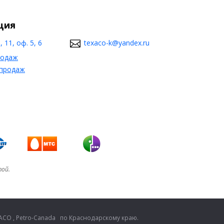
ция
 11, оф. 5, 6
texaco-k@yandex.ru
родаж
 продаж
той.
CO , Petro-Canada по Краснодарскому краю.