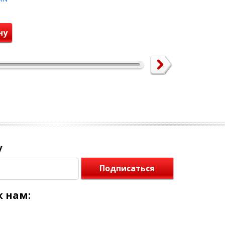
нт.
ну
у
Подписаться
 нам: