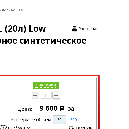
тическое -39С
 (20л) Low
Распечатать
рное синтетическое
В НАЛИЧИИ
9 600
за
Цена:
Р
Выберите объем
20
200
В избранное
Сравнить
0