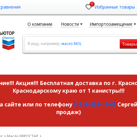
0
сравнения
Избранные товары
О компании
Новости
Импортозамещение
Товар
Я ищу, например,
масло MOL
ие!!! Акция!!!
Бесплатная доставка по г. Красн
Краснодарскому краю от 1 канистры!!!
на сайте или по телефону
8-918-088-11-62
Сергей
продаж)
ог
Масло ЕВРОСТАР