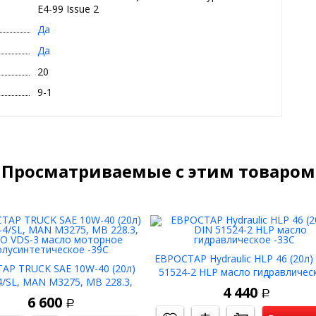
ии техники в режиме «длинное плечо» и более.
E4-99 Issue 2
Да
Да
20
9-1
Просматриваемые с этим товаром
ЕВРОСТАР Hydraulic HLP 46 (20л)
ческое моторное масло высшего класса для дизельных
АР TRUCK SAE 10W-40 (20л)
содержание золы, серы и фосфора).
51524-2 HLP масло гидравличес
-4/SL, MAN M3275, MB 228.3,
вам, масло обеспечивает легкий запуск двигателя при
-33C
4 440
O VDS-3 масло моторное
Р
ивая надежную защиту двигателя в пусковых режимах и
6 600
Р
олусинтетическое -39С
 двигателя. Низкая испаряемость масла снижает тем