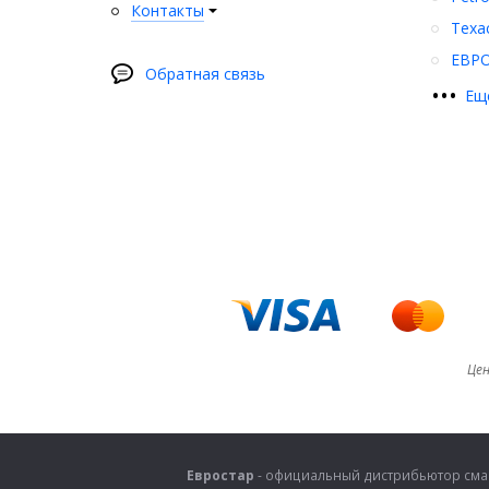
Контакты
Texa
ЕВР
Обратная связь
•
•
•
Ещ
Цен
Евростар
- официальный дистрибьютор смаз