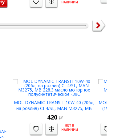
ну
НАЛИЧИИ
MOL DYNAMIC TRANSIT 10W-40 (206л,
MOL DYNAMIC SYN
на розлив) CI-4/SL, MAN M3275, MB
(195л, на розлив
228.3 масло моторное
MB 228.5 масл
420
6
Р
полусинтетическое -39C
НЕТ В
НАЛИЧИИ
SAE
AN