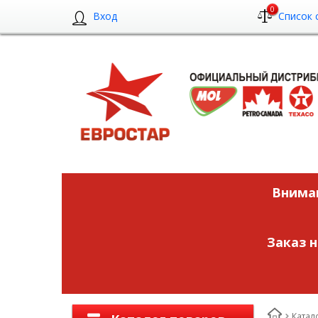
0
Вход
Список 
Вниман
Заказ 
Катал