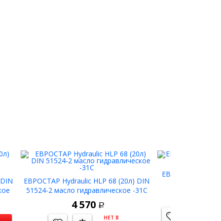
ЕВРОСТАР TRANS 
 DIN
ЕВРОСТАР Hydraulic HLP 68 (20л) DIN
масло трансм
кое
51524-2 масло гидравлическое -31С
5 
4 570
Р
НЕТ В