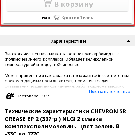
В корзину
или
Купить в 1 клик
Характеристики
Высококачественная смазка на основе поликарбомидного
(полимочевинного) комплекса. Обладает великолепной
температурной и водоустойчивостью.
Может применяться как «смазка на всю жизнь» (в соответствии
с рекомендациями производителя). Применяется для
смазывания подшипников качения, работающих на высоких
Показать полностью
частотах вращения (10 000 мин-1 и выше).
Вес товара: 397 г
Допуски производителей:
изготовители подшипников: NSK, NTN, FAG, SKE, NMB, GMN
Технические характеристики CHEVRON SRI
Torrington и American Koyo;
GREASE EP 2 (397гр.) NLGI 2 смазка
изготовителиэлектродвигателей: Reliance Electric Company; US
Motors Division of Emerson Electric Company; Toshiba International;
комплекс полимочевины цвет зеленый
Magnetek National Coil Company и Lincoln Electric;
-33C до 177С
изготовители автомобилей: Chrysler, General Motors и Ford.