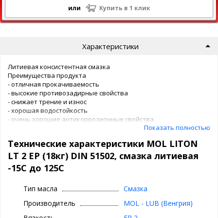
или
Купить в 1 клик
Характеристики
Литиевая консистентная смазка
Преимущества продукта
- отличная прокачиваемость
- высокие противозадирные свойства
- снижает трение и износ
- хорошая водостойкость
- очень хорошие антикоррозионные свойства
Показать полностью
- увеличенный срок эксплуатации
Технические характеристики MOL LITON
Применение
LT 2 EP (18кг) DIN 51502, смазка литиевая
MOL Liton LT 2EP – многоцелевая литиевая пластичная смазка.
-15С до 125С
Обладает отличной прокачиваемостью и может
использоваться в централизованных системах смазки, в том
Тип масла
Смазка
числе при низких температурах. Обеспечивает снижение
изнашивания и низкое трение, а также обладает хорошими
Производитель
MOL - LUB (Венгрия)
антикоррозионными
свойствами. Подходит для использования в подшипниках
Вязкость
EP 2