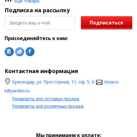
•
•
•
Еще товары
компонентов. Во время хранения, транспортировки и
Подписка на рассылку
применения данного продукта необходимо соблюдать правила
техники безопасности при работе с минеральными
смазочными материалами и правила охраны окружающей
Подписаться
среды. Данный продукт необходимо хранить в сухом
помещении, защищенном от попадания солнечных лучей.
Присоединяйтесь к нам:
Срок хранения в оригинальной упаковке при рекомендуемых
условиях: 36 месяцев
Класс пожароопасности: IV
Рекомендуемая температура хранения: от -5°C до +40°C
Контактная информация
Краснодар, ул. Просторная, 11, оф. 5, 6
texaco-
k@yandex.ru
Реквизиты для оптовых продаж
Реквизиты для розничных продаж
Мы принимаем к оплате: