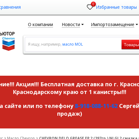
0
сравнения
Избранные товары
О компании
Новости
Импортозамещение
Товар
Я ищу, например,
масло MOL
ие!!! Акция!!!
Бесплатная доставка по г. Красн
Краснодарскому краю от 1 канистры!!!
на сайте или по телефону
8-918-088-11-62
Сергей
продаж)
ог
Масло Chevron
CHEVRON DELO GREASE EP 2 (397гр.) NLGI 2 смазк