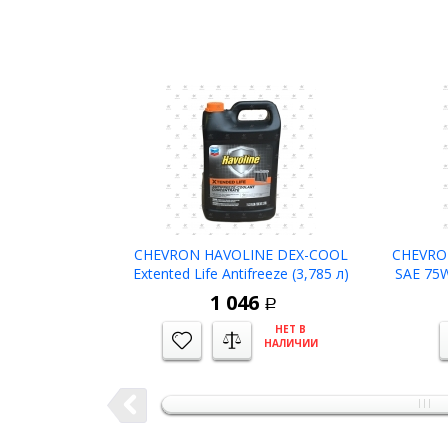
CHEVRON HAVOLINE DEX-COOL
CHEVRO
Extented Life Antifreeze (3,785 л)
SAE 75W
антифриз концентрат (красно-
масл
1 046
Р
оранжевый)
НЕТ В
НАЛИЧИИ