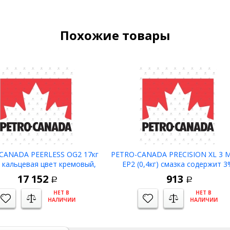
Похожие товары
CANADA PEERLESS OG2 17кг
PETRO-CANADA PRECISION XL 3 
 кальцевая цвет кремовый,
EP2 (0,4кг) смазка содержит 3
альная противозадирная -25С
дисульфида молибд, цвет серый
17 152
913
Р
Р
до 163С
-15 до 135С
НЕТ В
НЕТ В
НАЛИЧИИ
НАЛИЧИИ