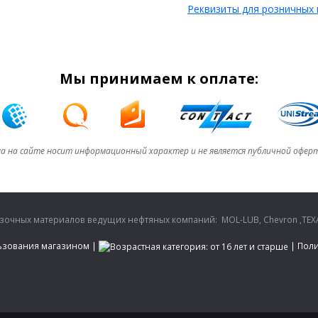
Реквизиты для розничных
Мы принимаем к оплате:
а на сайте носит информационный характер и не является публичной офер
очных материалов ведущих нефтяных компаний: MOL-LUB, Chevron ,TEXA
ьзования магазином
|
|
Поли