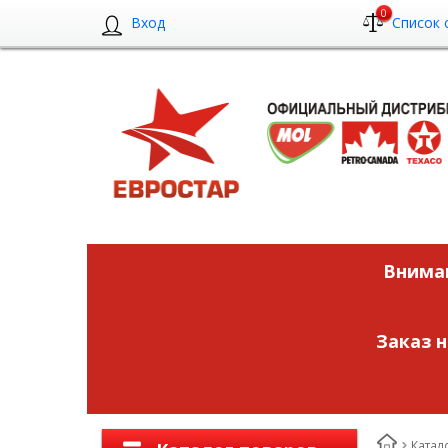
0
Вход
Список 
Вниман
Заказ 
Катал