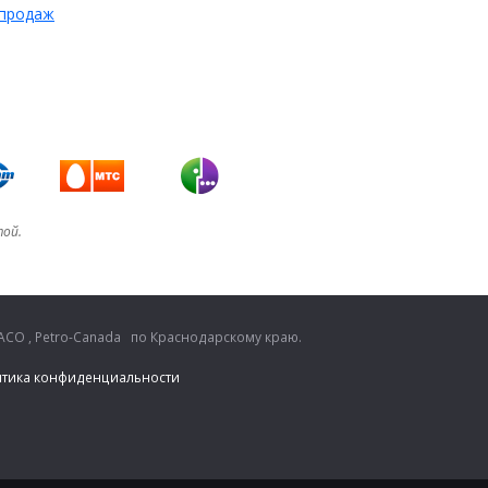
 продаж
той.
CO , Petro-Canada по Краснодарскому краю.
тика конфиденциальности