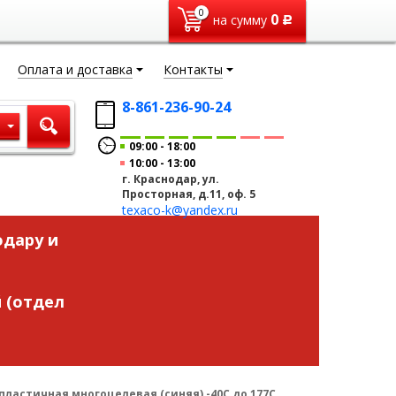
0
0
на сумму
Р
Оплата и доставка
Контакты
8-861-236-90-24
ы
09:00
18:00
10:00
13:00
г. Краснодар, ул.
Просторная, д.11, оф. 5
texaco-k@yandex.ru
одару и
 (отдел
а пластичная многоцелевая (синяя) -40С до 177С