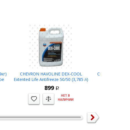
кг)
CHEVRON HAVOLINE DEX-COOL
CHEVRON MOLY 
ое
Extented Life Antifreeze 50/50 (3,785 л)
(397гр) см
антифриз (красно-оранжевый)
молибденова
899
2
Р
НЕТ В
НАЛИЧИИ