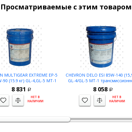
Просматриваемые с этим товаром
N MULTIGEAR EXTREME EP-5
CHEVRON DELO ESI 85W-140 (15,9
-90 (15.9 кг) GL-4,GL-5 MT-1
GL-4/GL-5 MT-1 трансмиссионн
о трансмиссионное -45C
масло -15С
8 831
8 058
Р
Р
НЕТ В
НЕТ В
НАЛИЧИИ
НАЛИЧИИ