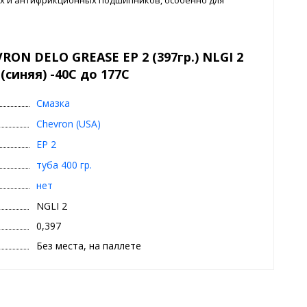
зкам.
ON DELO GREASE EP 2 (397гр.) NLGI 2
синяя) -40С до 177С
Смазка
Chevron (USA)
EP 2
туба 400 гр.
нет
NGLI 2
0,397
Без места, на паллете