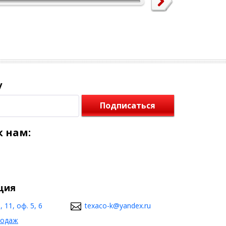
у
Подписаться
 нам:
ция
 11, оф. 5, 6
texaco-k@yandex.ru
родаж