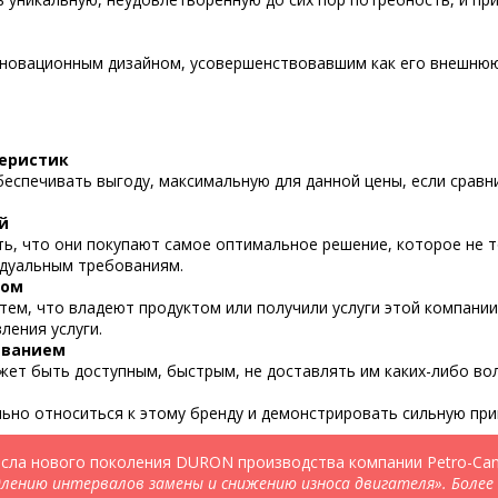
нновационным дизайном, усовершенствовавшим как его внешнюю
еристик
беспечивать выгоду, максимальную для данной цены, если срав
й
ь, что они покупают самое оптимальное решение, которое не 
идуальным требованиям.
том
тем, что владеют продуктом или получили услуги этой компани
ления услуги.
иванием
ет быть доступным, быстрым, не доставлять им каких-либо во
но относиться к этому бренду и демонстрировать сильную при
масла нового поколения DURON производства компании Petro-Cana
лению интервалов замены и снижению износа двигателя». Более