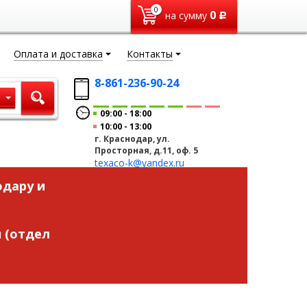
0
0
на сумму
Р
Оплата и доставка
Контакты
8-861-236-90-24
ы
09:00
18:00
10:00
13:00
г. Краснодар, ул.
Просторная, д.11, оф. 5
texaco-k@yandex.ru
одару и
 (отдел