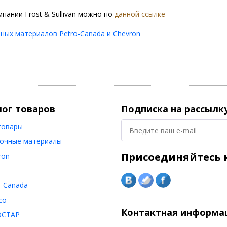
пании Frost & Sullivan можно по
данной ссылке
ных материалов Petro-Canada и Chevron
лог товаров
Подписка на рассылк
товары
очные материалы
Присоединяйтесь к
ron
o-Canada
co
Контактная информа
ОСТАР