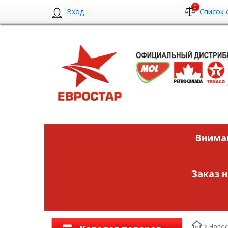
0
Вход
Список 
Вниман
Заказ 
Новос