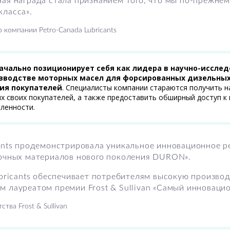
ная награда стала признанием того, что мы по-прежне
класса».
компании Petro-Canada Lubricants
ачально позиционирует себя как лидера в научно-иссле
зводстве моторных масел для форсированных дизельных 
ия покупателей
. Специалисты компании стараются получить 
х своих покупателей, а также предоставить обширный доступ к
ленности.
cants продемонстрировала уникальное инновационное 
зочных материалов нового поколения DURON».
ubricants обеспечивает потребителям высокую производ
 лауреатом премии Frost & Sullivan «Самый инновацио
тва Frost & Sullivan