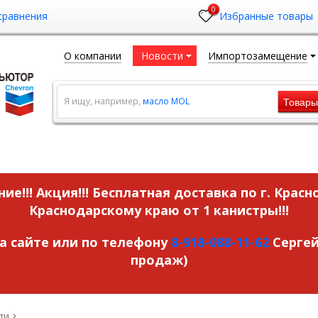
0
сравнения
Избранные товары
О компании
Новости
Импортозамещение
Товар
Я ищу, например,
масло MOL
ие!!! Акция!!!
Бесплатная доставка по г. Красн
Краснодарскому краю от 1 канистры!!!
на сайте или по телефону
8-918-088-11-62
Сергей
продаж)
ти