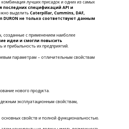
комбинация лучших присадок и одних из самых
я последних спецификаций API и
можно выделить
Caterpillar, Cummins, DAF,
л DURON не только соответствуют данным
ты, созданные с применением наиболее
ие идеи и смогли повысить
ь и прибыльность их предприятий.
лючевым параметрам – отличительным свойствам
ование нового продукта.
надежным эксплуатационным свойствам,
 основных свойств и полной функциональностью.
ри этом конкуренты не должны иметь возможность