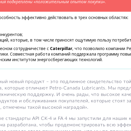
ения подкреплены «положительным опытом покупки»
.
пособность эффективно действовать в трех основных областях:
онкурентов;
ваций, которые, в том числе приносят ощутимую пользу потреби
есном сотрудничестве с
Caterpillar
, что позволило компании P
тики. Совместная работа компаний поддержала программу повы
нским институтом энергосберегающих технологий.
ный новый продукт – это подлинное свидетельство той
, которые отличают Petro-Canada Lubricants. Мы пред
хническую поддержку. И очень рады, что высокое каче
одуктов и обслуживания покупателей, которые стоят з
 отмечены такой высокой наградой».
ые стандарты API CK-4 и FA 4 мы запустили для наших
ма разработана, чтобы продемонстрировать всю эффе