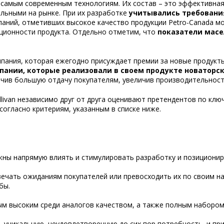
самым современным технологиям. Их состав – это эффективная 
альными на рынке. При их разработке
учитывались требовани
паний, отметивших высокое качество продукции Petro-Canada 
ационности продукта. Отдельно отметим, что
показатели масе
.
компания, которая ежегодно присуждает премии за новые продук
ании, которые реализовали в своем продукте новаторск
ечив большую отдачу покупателям, увеличив производительност
ullivan независимо друг от друга оценивают претендентов по к
согласно критериям, указанным в списке ниже.
жны напрямую влиять и стимулировать разработку и позиционир
вечать ожиданиям покупателей или превосходить их по своим 
бы.
ым высоким среди аналогов качеством, а также полным набором
 уникальную, неудовлетворенную до сих пор потребность, и п