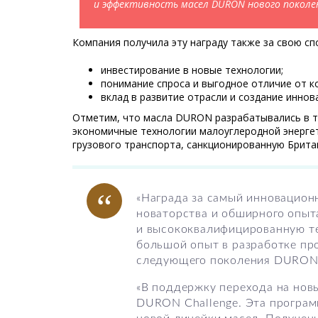
и эффективность масел DURON нового покол
Компания получила эту награду также за свою с
инвестирование в новые технологии;
понимание спроса и выгодное отличие от к
вклад в развитие отрасли и создание инно
Отметим, что масла DURON разрабатывались в т
экономичные технологии малоуглеродной энерге
грузового транспорта, санкционированную Брита
«Награда за самый инновацион
новаторства и обширного опыта
и высококвалифицированную те
большой опыт в разработке пр
следующего поколения DURON,
«В поддержку перехода на нов
DURON Challenge. Эта програм