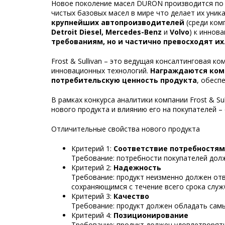
Новое поколение масел DURON производится по 
чистых базовых масел в мире что делает их уник
крупнейших автопроизводителей
(среди ком
Detroit Diesel, Mercedes-Benz
и
Volvo
) к иннов
требованиям, но и частично превосходят их
Frost & Sullivan – это ведущая консалтинговая 
инновационных технологий.
Награждаются комп
потребительскую ценность продукта
, обесп
В рамках конкурса аналитики компании Frost & S
нового продукта и влиянию его на покупателей – 
Отличительные свойства нового продукта
Критерий 1:
Соответствие потребностям
Требование: потребности покупателей дол
Критерий 2:
Надежность
Требование: продукт неизменно должен от
сохраняющимся с течение всего срока служ
Критерий 3:
Качество
Требование: продукт должен обладать сам
Критерий 4:
Позиционирование
Требование: продукт должен удовлетворять