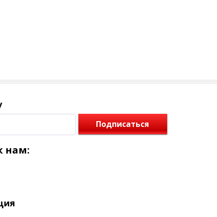
у
Подписаться
 нам:
ция