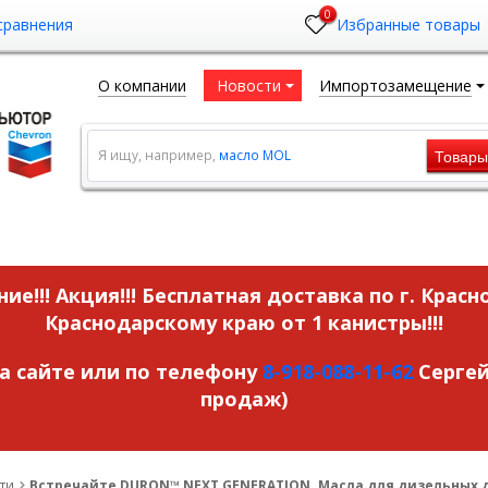
0
сравнения
Избранные товары
О компании
Новости
Импортозамещение
Товар
Я ищу, например,
масло MOL
ие!!! Акция!!!
Бесплатная доставка по г. Красн
Краснодарскому краю от 1 канистры!!!
на сайте или по телефону
8-918-088-11-62
Сергей
продаж)
ти
Встречайте DURON™ NEXT GENERATION. Масла для дизельных 