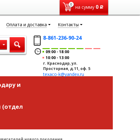
0
0
на сумму
Р
Оплата и доставка
Контакты
8-861-236-90-24
ы
09:00
18:00
10:00
13:00
г. Краснодар, ул.
Просторная, д.11, оф. 5
texaco-k@yandex.ru
одару и
 (отдел
двигателей нового поколения