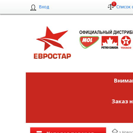
0
Вход
Список 
Вниман
Заказ 
Новос