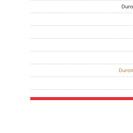
Duro
Duron