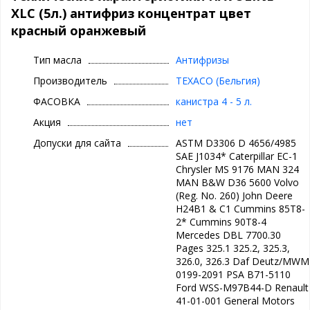
не срабатывающихся ингибиторов коррозии.
XLC (5л.) антифриз концентрат цвет
Повышенные эксплуатационные характеристики HAVOLINE XLC
красный оранжевый
получены благодаря использованию запатентованной
беcсиликатной технологии, основанной на использовании в
Тип масла
Антифризы
качестве антикоррозионных присадок алифатических кислот.
Это обеспечивает долговременную антикоррозионную защиту
Производитель
TEXACO (Бельгия)
всех металлов, присутствующих в двигателе, включая
алюминий и сплавы. Как показали длительные испытания,
ФАСОВКА
канистра 4 - 5 л.
тщательно подобранная комбинация моно- и дикарбоновых
Акция
нет
кислот, присутствующих в HAVOLINE XLC, гарантирует
эффективную защиту для грузовиков и автобусов на 650000 км
Допуски для сайта
ASTM D3306 D 4656/4985
пробега (8000 часов) и для легковых автомобилей не менее чем
SAE J1034* Caterpillar EC-1
на 250000 км (2000 часов), а также не менее чем на 32000 часов
Chrysler MS 9176 MAN 324
для стационарных двигателей. Рекомендуется менять
MAN B&W D36 5600 Volvo
охлаждающую жид-кость после указанного пробега/наработки,
(Reg. No. 260) John Deere
но не реже раза в 5 лет.
H24B1 & C1 Cummins 85T8-
2* Cummins 90T8-4
HAVOLINE XLC защищает от любых видов коррозии, включая
Mercedes DBL 7700.30
высокотемпературную поверхностную коррозию алюминия,
Pages 325.1 325.2, 325.3,
характерную для современных двигателей. Пакет
326.0, 326.3 Daf Deutz/MWM
ингибирующих присадок препятствует кавитационной
0199-2091 PSA B71-5110
коррозии системы охлаждения, несмотря на отсутствие в
составе нитритных добавок (SCA).
Ford WSS-M97B44-D Renault
41-01-001 General Motors