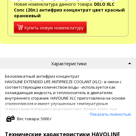
Новая номенклатура данного товара:
DELO XLC
Conc (20л.) антифриз концентрат цвет красный
оранжевый
Купить новую номенклатуру
Характеристики
Безсиликатный антифриз концентрат
HAVOLINE EXTENDED LIFE ANTIFREEZE COOLANT (XLC) - в смеси с
соответствующим количеством воды - используется как
охлаждающая жидкость и теплоноситель в двигателях
внутреннего сгорания. HAVOLINE XLC приготовлена на основе
этиленгликоля и имеет улучшенные температурные
(замерзание/кипение) характеристики. Кроме этого, она
Показать полностью
обладает повышенными антикоррозионными свойствами.
Вес товара: 5000 г
Расширенный период эксплуатации охлаждающей жидкости
(который зачастую равен времени "жизни" двигателя или
автомобиля) достигнут благодаря использованию практически
Технические характеристики HAVOLINE