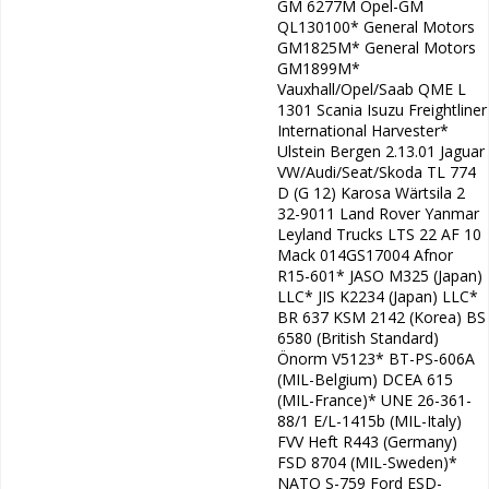
ПРИМЕНЕНИЕ
GM 6277M Opel-GM
QL130100* General Motors
Для гарантированной антикоррозионной защиты HAVOLINE XLC
GM1825M* General Motors
должен использоваться не менее чем в 33%-ной концентрации;
GM1899M*
такая смесь обеспечивает незамерзающие свойства до - 20°С.
Vauxhall/Opel/Saab QME L
Рекомендуемая смесь для Северной Европы 50/50,
1301 Scania Isuzu Freightliner
позволяющая использовать ее до -38°С. Для более низких
International Harvester*
температур содержание концентрата HAVOLINE XLC в воде
Ulstein Bergen 2.13.01 Jaguar
может быть увеличено до 70%, что позволяет использовать
VW/Audi/Seat/Skoda TL 774
антифриз до – 69°С.
D (G 12) Karosa Wärtsila 2
Смеси с содержанием более чем 70% HAVOLINE XLC не
32-9011 Land Rover Yanmar
рекомендованы.
Leyland Trucks LTS 22 AF 10
HAVOLINE XLC может с уверенностью использоваться в
Mack 014GS17004 Afnor
двигателях, сделанных из железа (чугуна), алюминия или их
R15-601* JASO M325 (Japan)
сплавов, а также в охлаждающих системах из алюминиевых и
LLC* JIS K2234 (Japan) LLC*
медных сплавов. Особенно рекомендуется для современных
BR 637 KSM 2142 (Korea) BS
двигателей, где требуется защита алюминия от
высокотемпературной коррозии. Для гоночных машин мы
6580 (British Standard)
рекомендуем Havoline Extended Life Corrosion Inhibitor - водный
Önorm V5123* BT-PS-606A
раствор аналогичного карбоксилатного ингибитора.
(MIL-Belgium) DCEA 615
HAVOLINE XLC может смешиваться с большинством других
(MIL-France)* UNE 26-361-
охлаждающих жидкостей на этиленгликолевой основе. Однако
88/1 E/L-1415b (MIL-Italy)
такое смешивание не рекомендуется для гарантированной
FVV Heft R443 (Germany)
защиты от коррозии и образования отложений. Кроме того, для
FSD 8704 (MIL-Sweden)*
разбавления предпочтительнее мягкая вода.
NATO S-759 Ford ESD-