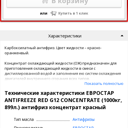
В корзину
или
Купить в 1 клик
Характеристики
Карбоксилатный антифриз. Цвет жидкости – красно-
оранженвый.
Концентрат охлаждающей жидкости (ОЖ) предназначен для
приготовления охлаждающей жидкости в смеси с
дистиллированной водой и заполнения ею систем охлаждения
двигателей внутреннего сгорания всех типов.
Показать полностью
Преимущества продукта
Технические характеристики ЕВРОСТАР
- увеличенный срок эксплуатации - до 250 000 километров
ANTIFREEZE RED G12 CONCENTRATE (1000кг,
пробега. - максимальная защита от всех видов коррозии -
899л.) антифриз концентрат красный
современная Технология Органических Кислот позволяет
применять их во всех современных типах двигателей,
Тип масла
Антифризы
особенно алюминиевых - высокая температура кипения
совместно с низкой температурой застывания - минимальная
Производитель
ЕВРОСТАР