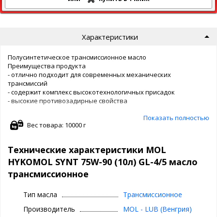
Характеристики
Полусинтетическое трансмиссионное масло
Преимущества продукта
- отлично подходит для современных механических
трансмиссий
- содержит комплекс высокотехнологичных присадок
- высокие противозадирные свойства
Показать полностью
Применение
Вес товара: 10000 г
MOL Hykomol Synt 75W-90 - трансмиссионное масло с высокими
эксплуатационными свойствами, отвечающее требованиям
Технические характеристики MOL
наиболее современных механических трансмиссионных
HYKOMOL SYNT 75W-90 (10л) GL-4/5 масло
агрегатов. Масло предназначено для смазывания
механических КПП, балансиров, ведущих мостов и механизмов
трансмиссионное
рулевого управления легковых и грузовых автомобилей,
строительной и сельскохозяйственной техники, в которых
Тип масла
Трансмиссионное
инструкцией по эксплуатации
допускается использовать трансмиссионные масла данного
Производитель
MOL - LUB (Венгрия)
эксплуатационного уровня и вязкости. Благодаря своим