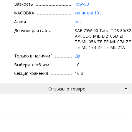
свойствам масло может использоваться на весь срок службы,
Вязкость
75w-90
если это указано производителем техники.
ФАСОВКА
канистра 10 л.
Спецификации и одобрения
Акция
нет
Класс вязкости: SAE 75W-90
Допуски для сайта
SAE 75W-90 Tatra TDS 80/32
Tatra TDS 80/32
API GL-5 MIL-L-2105D ZF
API GL-5
TE-ML 05A ZF TE-ML 07A ZF
MIL-L-2105D
TE-ML 17B ZF TE-ML 21A
ZF TE-ML 05A
?
Только в наличии
Да
ZF TE-ML 07A
ZF TE-ML 17B
Выберите объем
10
ZF TE-ML 21A
Секция хранения
16-2
Описание продукта
Отзывы о товаре
MOL Hykomol Synt 75W-90 производится из высокоочищенных
минеральных и высококачественных синтетических базовых
масел и содержит пакет присадок, в состав которого входят
противозадирные, противоизносные, антиокислительные,
антикоррозионными противопенные присадки, а также
модификаторы
вязкости. Высокотехнологический пакет присадок, входящий в
состав данного продукта, обеспечивает надежную защиту
трансмиссии и обеспечивает длительный интервал