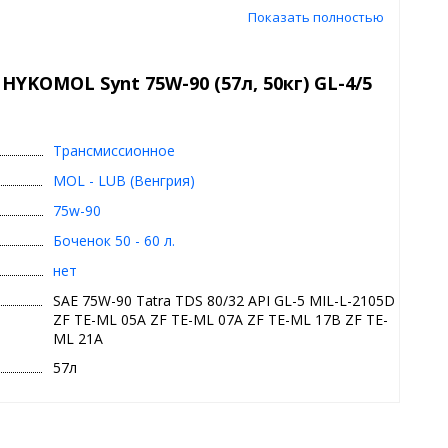
Показать полностью
о с высокими эксплуатационными свойствами, отвечающее
 трансмиссионных агрегатов. Масло предназначено для
их мостов и механизмов рулевого управления легковых и
YKOMOL Synt 75W-90 (57л, 50кг) GL-4/5
зяйственной техники, в которых инструкцией по
 данного эксплуатационного уровня и вязкости. Благодаря
есь срок службы, если это указано производителем
Трансмиссионное
MOL - LUB (Венгрия)
75w-90
Боченок 50 - 60 л.
нет
SAE 75W-90 Tatra TDS 80/32 API GL-5 MIL-L-2105D
ZF TE-ML 05A ZF TE-ML 07A ZF TE-ML 17B ZF TE-
ML 21A
57л
оочищенных минеральных и высококачественных