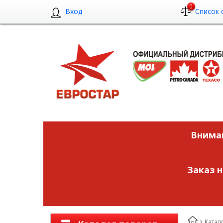
0
Вход
Список 
Вниман
Заказ 
Катал