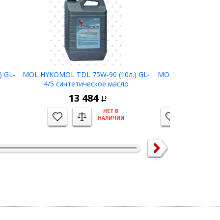
 GL-
MOL HYKOMOL TDL 75W-90 (10л.) GL-
MOL HYKOMOL SY
4/5 синтетическое масло
4 (10л.) с
трансмиссионное
трансмиссион
13 484
21 
Р
НЕТ В
НАЛИЧИИ