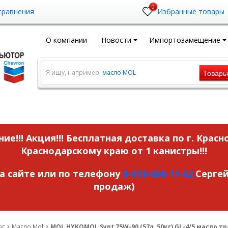
0
сравнения
Избранные товары
О компании
Новости
Импортозамещение
Товар
Я ищу, например,
масло MOL
ие!!! Акция!!!
Бесплатная доставка по г. Красн
Краснодарскому краю от 1 канистры!!!
на сайте или по телефону
8-918-088-11-62
Сергей
продаж)
ог
Масло Mol
MOL HYKOMOL Synt 75W-90 (57л, 50кг) GL-4/5 масло 