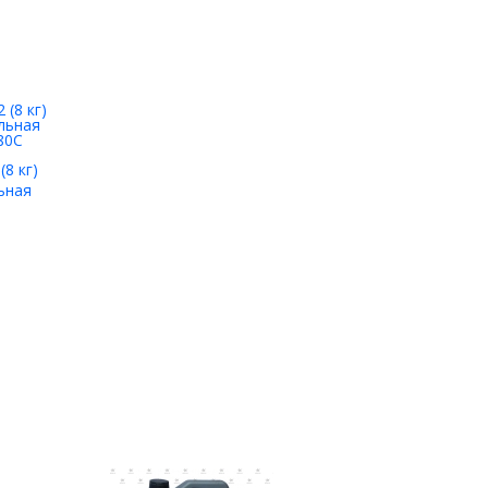
8 кг)
ьная
80С