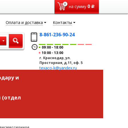
0
0
на сумму
Р
Оплата и доставка
Контакты
8-861-236-90-24
ы
09:00
18:00
10:00
13:00
г. Краснодар, ул.
Просторная, д.11, оф. 5
texaco-k@yandex.ru
одару и
 (отдел
трансмиссионное