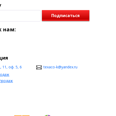
у
Подписаться
 нам:
ция
 11, оф. 5, 6
texaco-k@yandex.ru
родаж
 продаж