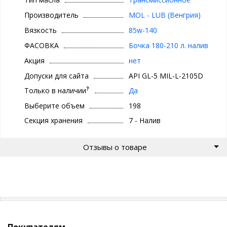
КПП, балансирах и механизмах рулевого управления.
Интервал эксплуатации MOL Hykomol К 85W-140 может
Производитель
MOL - LUB (Венгрия)
составлять от 50 000км до 200 000км. (или максимум 3 года) и
зависит от типа и технического состояния оборудования, а
Вязкость
85w-140
также от условий его эксплуатации. Для определения
ФАСОВКА
Бочка 180-210 л. налив
оптимального интервала замены масла необходимо
руководствоваться рекоменда-
Акция
нет
циями производителя автомобиля.
Допуски для сайта
API GL-5 MIL-L-2105D
Спецификации и одобрения
?
Только в наличии
Да
Класс вязклсти: SAE 85W-140
Выберите объем
198
API GL-5
MIL-L-2105D
Секция хранения
7 - Налив
Описание продукта
Отзывы о товаре
MOL Hykomol К 85W-140 производится и высококачественных
базовых масел и содержит пакет присадок, в состав которого
входят противозадирные, противоизносные,
антиокислительные, антикоррозионные и противопенные
присадки, а также модификаторы вязкости.
MOL Hykomol К 85W-140 обладает высокими противозадирными
свойства и обеспечивают оптимальное смазывание зубчатых
передач, работающих в условиях больших нагрузок. Высокая
Покупателям