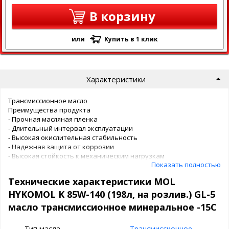
В корзину
или
Купить в 1 клик
Характеристики
Трансмиссионное масло
Преимущества продукта
- Прочная масляная пленка
- Длительный интервал эксплуатации
- Высокая окислительная стабильность
- Надежная защита от коррозии
- Высокая стойкость к механическим нагрузкам
Показать полностью
Применение
Технические характеристики MOL
Трансмиссионное масло MOL Hykomol К 85W-140
HYKOMOL K 85W-140 (198л, на розлив.) GL-5
преимущественно используется для смазывания
масло трансмиссионное минеральное -15С
тяжелонагруженных гипоидных передач легковых и грузовых
автомобилей, а также может использоваться в механических
Тип масла
Трансмиссионное