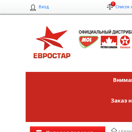
0
Вход
Список 
Вниман
Заказ 
Катал