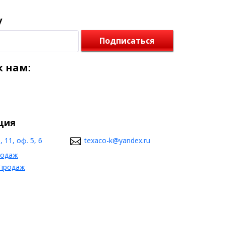
у
Подписаться
 нам:
ция
 11, оф. 5, 6
texaco-k@yandex.ru
родаж
 продаж