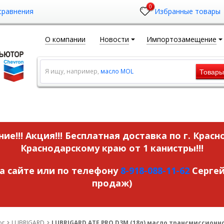
0
сравнения
Избранные товары
О компании
Новости
Импортозамещение
Товар
Я ищу, например,
масло MOL
ие!!! Акция!!!
Бесплатная доставка по г. Красн
Краснодарскому краю от 1 канистры!!!
на сайте или по телефону
8-918-088-11-62
Сергей
продаж)
ог
LUBRIGARD
LUBRIGARD ATF PRO D3M (18л) масло трансмиссионн