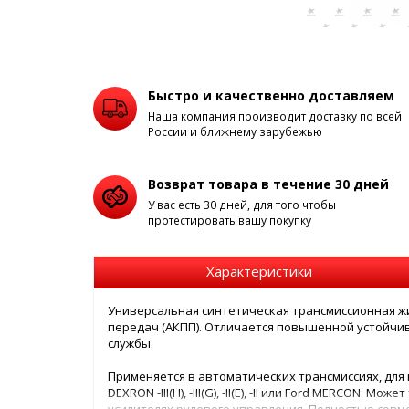
Быстро и качественно доставляем
Наша компания производит доставку по всей
России и ближнему зарубежью
Возврат товара в течение 30 дней
У вас есть 30 дней, для того чтобы
протестировать вашу покупку
Характеристики
Универсальная синтетическая трансмиссионная ж
передач (АКПП). Отличается повышенной устойчив
службы.
Применяется в автоматических трансмиссиях, для
DEXRON -III(H), -III(G), -II(E), -II или Ford MERCON.
усилителях рулевого управления. Полностью совм