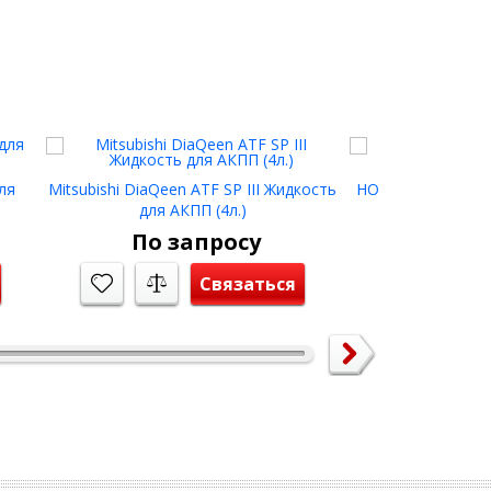
ля
Mitsubishi DiaQeen ATF SP III Жидкость
HONDA DPSF II 4л
для АКПП (4л.)
мос
По запросу
По з
Связаться