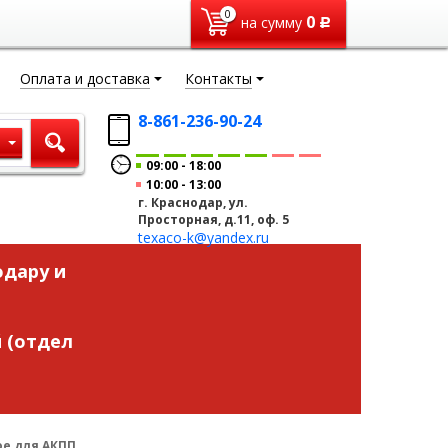
0
0
на сумму
Р
Оплата и доставка
Контакты
8-861-236-90-24
ы
09:00
18:00
10:00
13:00
г. Краснодар, ул.
Просторная, д.11, оф. 5
texaco-k@yandex.ru
одару и
 (отдел
ое для АКПП