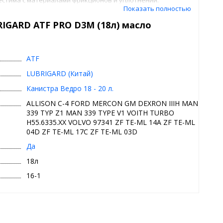
Показать полностью
 основе базовых масел с повышенным индексом вязкости и
IGARD ATF PRO D3M (18л) масло
чатых АКПП (вариатор или CVT) и роботизированных КПП
ATF
LUBRIGARD (Китай)
Канистра Ведро 18 - 20 л.
ALLISON C-4 FORD MERCON GM DEXRON IIIH MAN
339 TYP Z1 MAN 339 TYPE V1 VOITH TURBO
H55.6335.XX VOLVO 97341 ZF TE-ML 14A ZF TE-ML
04D ZF TE-ML 17C ZF TE-ML 03D
Да
18л
16-1