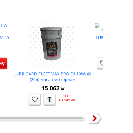
W-40
LUBRIGARD ATF P
трансмиссио
13 
ну
LUBRIGARD FLEETMAX PRO E6 10W-40
(20л) масло моторное
15 062
Р
НЕТ В
НАЛИЧИИ