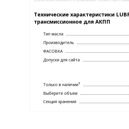
Производится по технологии PROtective Gard® на
Технические характеристики LUBR
добавлением улучшенного пакета присадок.
трансмиссионное для АКПП
Не предназначено для использования в бесступен
различных конструкций.
Тип масла
Производитель
ФАСОВКА
Допуски для сайта
?
Только в наличии
Выберите объем
Секция хранения