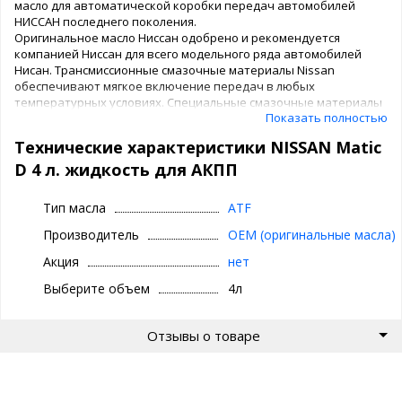
масло для автоматической коробки передач автомобилей
НИССАН последнего поколения.
Оригинальное масло Ниссан одобрено и рекомендуется
компанией Ниссан для всего модельного ряда автомобилей
Нисан. Трансмиссионные смазочные материалы Nissan
обеспечивают мягкое включение передач в любых
температурных условиях. Специальные смазочные материалы
Показать полностью
Nissan защищают шестерни от износа, предупреждают
появление задиров, имеют хорошие антиокислительные
Технические характеристики NISSAN Matic
свойства, что продлевает срок службы коробки передач.
Трансмиссионные масла Nissan производятся с соблюдением
D 4 л. жидкость для АКПП
требований международных стандартов, и могут применяться
в трансмиссиях модельного ряда Ниссан.
Тип масла
ATF
Произведено в Европе.
Производитель
OEM (оригинальные масла)
Акция
нет
Выберите объем
4л
Отзывы о товаре