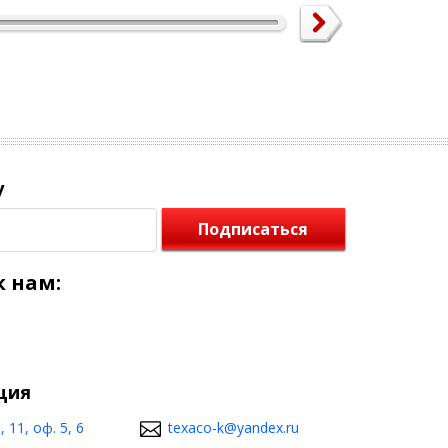
у
Подписаться
 нам:
ция
 11, оф. 5, 6
texaco-k@yandex.ru