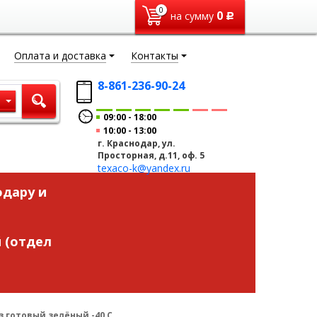
0
0
на сумму
Р
Оплата и доставка
Контакты
8-861-236-90-24
ы
09:00
18:00
10:00
13:00
г. Краснодар, ул.
Просторная, д.11, оф. 5
texaco-k@yandex.ru
одару и
 (отдел
з готовый зелёный -40 С