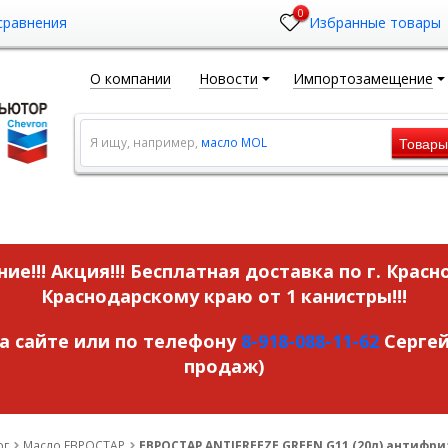
0
сравнения
Избранные товары
О компании
Новости
Импортозамещение
Товар
Я ищу, например,
масло MOL
ие!!! Акция!!!
Бесплатная доставка по г. Красн
Краснодарскому краю от 1 канистры!!!
на сайте или по телефону
8-918-088-11-62
Сергей
продаж)
ог
Масло ЕВРОСТАР
ЕВРОСТАР ANTIFREEZE GREEN G11 (20л) антифри