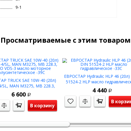
9-1
Просматриваемые с этим товаром
ЕВРОСТАР Hydraulic HLP 46 (20л)
АР TRUCK SAE 10W-40 (20л)
51524-2 HLP масло гидравличес
-4/SL, MAN M3275, MB 228.3,
-33C
4 440
O VDS-3 масло моторное
Р
6 600
Р
олусинтетическое -39С
В корзи
В корзину