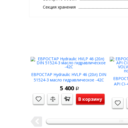
Секция хранения
ЕВРОСТАР Hydraulic HVLP 46 (20л) DIN
ЕВРОСТ
51524-3 масло гидравлическое -42С
API CI
5 400
VOLV
Р
п
В корзину