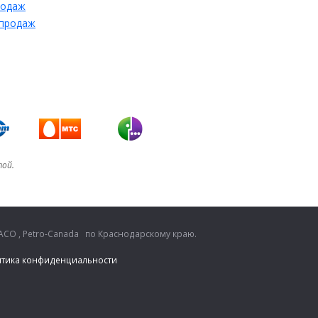
родаж
 продаж
той.
CO , Petro-Canada по Краснодарскому краю.
тика конфиденциальности