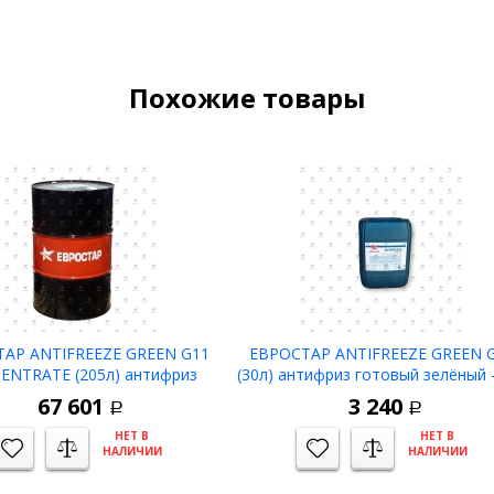
Похожие товары
АР ANTIFREEZE GREEN G11
ЕВРОСТАР ANTIFREEZE GREEN 
ENTRATE (205л) антифриз
(30л) антифриз готовый зелёный 
концентрат зелёный
67 601
3 240
Р
Р
НЕТ В
НЕТ В
НАЛИЧИИ
НАЛИЧИИ