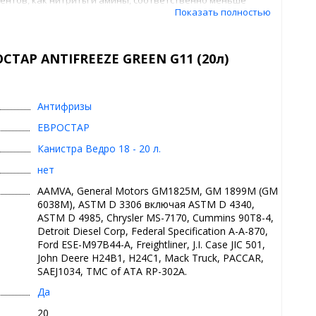
Показать полностью
одержит силикатов и фосфатов, способных выпадать в
СТАР ANTIFREEZE GREEN G11 (20л)
Антифризы
ЕВРОСТАР
Канистра Ведро 18 - 20 л.
нет
AAMVA, General Motors GM1825M, GM 1899M (GM
6038M), ASTM D 3306 включая ASTM D 4340,
ASTM D 4985, Chrysler MS-7170, Cummins 90T8-4,
Detroit Diesel Corp, Federal Specification A-A-870,
Ford ESE-M97B44-A, Freightliner, J.I. Case JIC 501,
John Deere H24B1, H24C1, Mack Truck, PACCAR,
SAEJ1034, TMC of ATA RP-302A.
Да
20