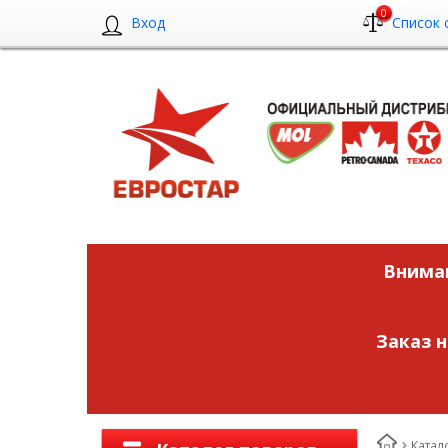
0
Вход
Список 
Вниман
Заказ 
Катал