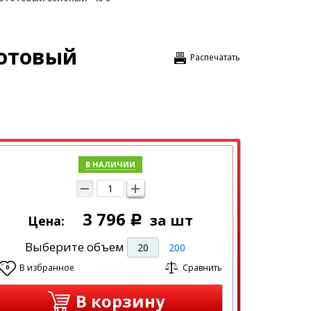
готовый
Распечатать
В НАЛИЧИИ
3 796
за шт
Цена:
Р
Выберите объем
20
200
В избранное
Сравнить
0
В корзину