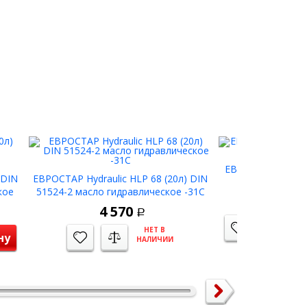
ЕВРОСТАР TRANS 
 DIN
ЕВРОСТАР Hydraulic HLP 68 (20л) DIN
масло трансм
кое
51524-2 масло гидравлическое -31С
5 
4 570
Р
НЕТ В
ну
НАЛИЧИИ