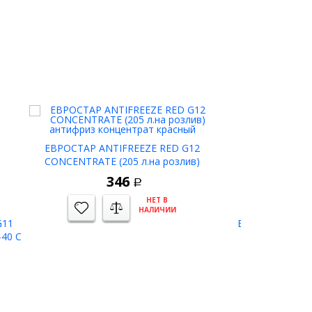
ЕВРОСТАР ANTIFREEZE RED G12
CONCENTRATE (205 л.на розлив)
антифриз концентрат красный
346
Р
НЕТ В
НАЛИЧИИ
G11
ЕВРОСТАР ANT
-40 С
CONCENTRATE 
антифриз кон
1