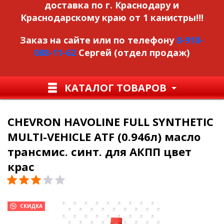
доставка по г. Краснодару и
Краснодарскому краю от 1 канистры!!!
Заказ на сайте или по телефону
8-918-
088-11-62
Сергей (отдел продаж)
КАТАЛОГ ТОВАРОВ
CHEVRON HAVOLINE FULL SYNTHETIC
MULTI-VEHICLE ATF (0.946л) масло
трансмис. синт. для АКПП цвет
крас
СКИДКА