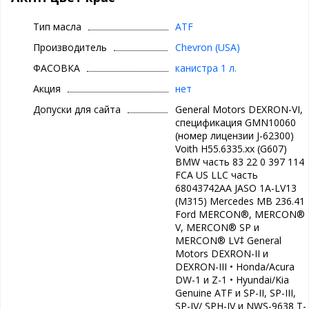
Тип масла
ATF
Производитель
Chevron (USA)
ФАСОВКА
канистра 1 л.
Акция
нет
Допуски для сайта
General Motors DEXRON-VI,
спецификация GMN10060
(номер лицензии J-62300)
Voith H55.6335.xx (G607)
BMW часть 83 22 0 397 114
FCA US LLC часть
68043742AA JASO 1A-LV13
(M315) Mercedes MB 236.41
Ford MERCON®, MERCON®
V, MERCON® SP и
MERCON® LV‡ General
Motors DEXRON-II и
DEXRON-III • Honda/Acura
DW-1 и Z-1 • Hyundai/Kia
Genuine ATF и SP-II, SP-III,
SP-IV/ SPH-IV и NWS-9638 T-