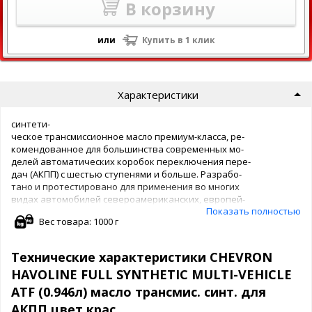
В корзину
или
Купить в 1 клик
Характеристики
синтети-
ческое трансмиссионное масло премиум-класса, ре-
комендованное для большинства современных мо-
делей автоматических коробок переключения пере-
дач (АКПП) с шестью ступенями и больше. Разрабо-
тано и протестировано для применения во многих
видах автомобилей североамериканских, европей-
Показать полностью
ских и японских автопроизводителей (см. Руковод-
Вес товара: 1000 г
ство владельца автомобиля). Представляет собой
смазочный материал последнего поколения, одоб-
ренный корпорацией General Motors к применению
Технические характеристики CHEVRON
в АКПП и АКПП в блоке с трансмиссией, для кото-
HAVOLINE FULL SYNTHETIC MULTI-VEHICLE
рых требуется масло категории DEXRON®-VI.*
ATF (0.946л) масло трансмис. синт. для
АКПП цвет крас