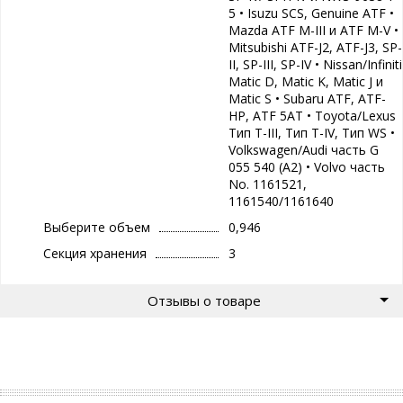
5 • Isuzu SCS, Genuine ATF •
Mazda ATF M-III и ATF M-V •
Mitsubishi ATF-J2, ATF-J3, SP-
II, SP-III, SP-IV • Nissan/Infiniti
Matic D, Matic K, Matic J и
Matic S • Subaru ATF, ATF-
HP, ATF 5AT • Toyota/Lexus
Тип T-III, Тип T-IV, Тип WS •
Volkswagen/Audi часть G
055 540 (A2) • Volvo часть
No. 1161521,
1161540/1161640
Выберите объем
0,946
Секция хранения
3
Отзывы о товаре