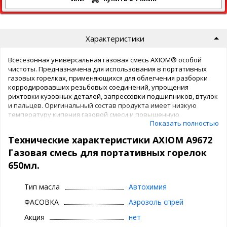
Характеристики
Всесезонная универсальная газовая смесь AXIOM® особой
чистоты. Предназначена для использования в портативных
газовых горелках, применяющихся для облегчения разборки
корродировавших резьбовых соединений, упрощения
рихтовки кузовных деталей, запрессовки подшипников, втулок
и пальцев. Оригинальный состав продукта имеет низкую
температуру кипения газовой смеси и повышенную
Показать полностью
теплотворную способность, что обеспечивает:
Технические характеристики AXIOM А9672
стабильное горение при температурах до –20 °C;
высокую удельную теплоту сгорания смеси, позволяющую
Газовая смесь для портативных горелок
экономно расходовать газ.
650мл.
Подключение баллона осуществлять в соответствии с
Тип масла
Автохимия
инструкцией по эксплуатации газового оборудования.
Баллон использовать при температуре от –20 °C до +40 °C.
ФАСОВКА
Аэрозоль спрей
Внимание! Баллон одноразовый, не подлежит перезарядке!
Акция
нет