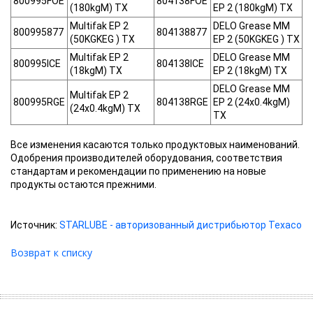
800995FOE
804138FOE
(180kgM) TX
EP 2 (180kgM) TX
Multifak EP 2
DELO Grease MM
800995877
804138877
(50KGKEG ) TX
EP 2 (50KGKEG ) TX
Multifak EP 2
DELO Grease MM
800995ICE
804138ICE
(18kgM) TX
EP 2 (18kgM) TX
DELO Grease MM
Multifak EP 2
800995RGE
804138RGE
EP 2 (24x0.4kgM)
(24x0.4kgM) TX
TX
Все изменения касаются только продуктовых наименований.
Одобрения производителей оборудования, соответствия
стандартам и рекомендации по применению на новые
продукты остаются прежними.
Источник:
STARLUBE - авторизованный дистрибьютор Texaco
Возврат к списку