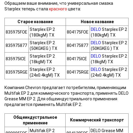
Обращаем ваше внимание, что универсальная смазка
Starplex теперь стала
красного
цвета:
Старое название
Новое название
Starplex EP 2
DELO
Starplex EP 2
835975FOE
804175FOE
(180kgM) TX
(180kgM) TX
Starplex EP 2
DELO
Starplex EP 2
835975877
804175877
(50KGKEG ) TX
(50KGKEG ) TX
Starplex EP 2
DELO
Starplex EP 2
835975ICE
804175ICE
(18kgM) TX
(18kgM) TX
Starplex EP 2
DELO
Starplex EP 2
835975RGE
804175RGE
(24x0.4kgM) TX
(24x0.4kgM) TX
Компания Chevron предлагает потребителям, применяющим
Multifak EP 2 для коммерческого транспорта, применять DELO
Grease MM EP 2. Для общеиндустриального применения
предлагается применять Multifak EP 2:
Общеиндустральное
Коммерческий транспорт
применение
Multifak EP 2
DELO Grease MM