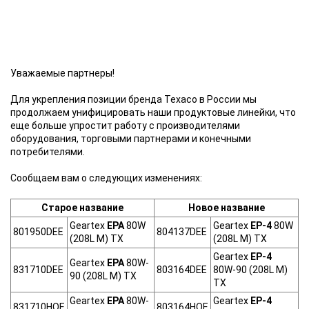
Уважаемые партнеры!
Для укрепления позиции бренда Texaco в России мы
продолжаем унифицировать наши продуктовые линейки, что
еще больше упростит работу с производителями
оборудования, торговыми партнерами и конечными
потребителями.
Сообщаем вам о следующих изменениях:
Старое название
Новое название
Geartex
EPA
80W
Geartex
EP-4
80W
801950DEE
804137DEE
(208L M) TX
(208L M) TX
Geartex
EP-4
Geartex
EPA
80W-
831710DEE
803164DEE
80W-90 (208L M)
90 (208L M) TX
TX
Geartex
EPA
80W-
Geartex
EP-4
831710HOE
803164HOE