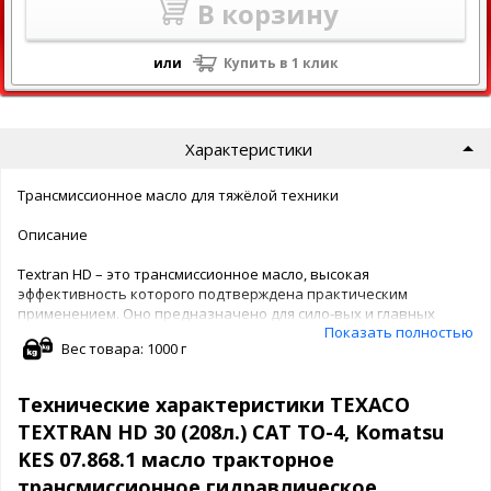
В корзину
или
Купить в 1 клик
Характеристики
Трансмиссионное масло для тяжёлой техники
Описание
Textran HD – это трансмиссионное масло, высокая
эффективность которого подтверждена практическим
применением. Оно предназначено для сило-вых и главных
Показать полностью
передач, для которых требуются смазочные материалы
Вес товара: 1000 г
стандарта Caterpillar TO-4.
Масло Textran HD производится на минеральной основе и
эффективного пакета присадок (не содержащего
Технические характеристики TEXACO
модификаторы трения).
TEXTRAN HD 30 (208л.) CAT TO-4, Komatsu
Допуски и одобрения
KES 07.868.1 масло тракторное
трансмиссионное гидравлическое
Allison С-4