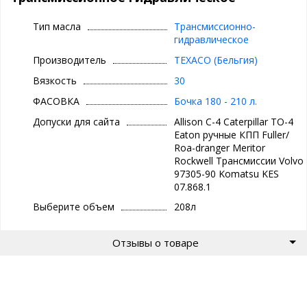
Caterpillar TO-4
Eaton ручные КПП Fuller/ Roa-dranger
Тип масла
Трансмиссионно-
Meritor Rockwell Трансмиссии
гидравлическое
Volvo 97305-90
Производитель
TEXACO (Бельгия)
Komatsu KES 07.868.1
Вязкость
30
Корпорация "Caterpillar" не работает в традиционном порядке
одобрения смазочных материалов – каждый поставщик несёт
ФАСОВКА
Бочка 180 - 210 л.
ответственность за эксплуатационные свойства
Допуски для сайта
Allison С-4 Caterpillar TO-4
производимого им продукта.
Eaton ручные КПП Fuller/
Roa-dranger Meritor
Преимущества
Rockwell Трансмиссии Volvo
- Специально выверенные фрикционные свойства
97305-90 Komatsu KES
обеспечивают быстрое переключение передач и
07.868.1
максимальную мощность передачи
Выберите объем
208л
- Обеспечивает защиту от износа узлов системы
- Стабильность к окислению предотвращает загущение масла в
процессе эксплуатации и накопление в системе нагара, лака и
Отзывы о товаре
других отложений
- Низкотемпературная текучесть обеспечивает быструю
циркуляцию масла и защиту от износа при холодном запуске
- Не содержит понижающих температурную зависимость
вязкости присадок и при этом эффективно противостоит сдвигу