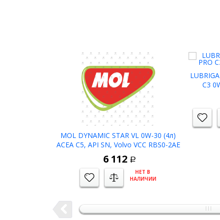
LUBRIGA
C3 0
MOL DYNAMIC STAR VL 0W-30 (4л)
ACEA C5, API SN, Volvo VCC RBS0-2AE
масло синтетическое
6 112
Р
НЕТ В
НАЛИЧИИ