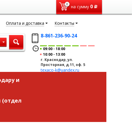
0
0
на сумму
Р
Оплата и доставка
Контакты
8-861-236-90-24
ы
09:00
18:00
10:00
13:00
г. Краснодар, ул.
Просторная, д.11, оф. 5
texaco-k@yandex.ru
одару и
 (отдел