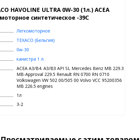
CO HAVOLINE ULTRA 0W-30 (1л.) ACEA
о моторное синтетическое -39C
Легкомоторное
TEXACO (Бельгия)
0w-30
канистра 1 л.
ACEA A3/B4. АЗ/ВЗ API SL Mercedes Benz MB 229.3
MB-Approval 229.5 Renault RN 0700 RN 0710
Volkswagen VW 502 00/505 00 Volvo VCC 95200356
MB 226.5 engines
1л
3-2
Просматриваемые с этим товаром