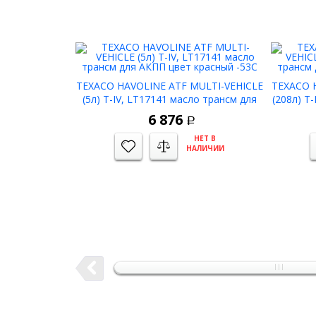
TEXACO HAVOLINE ATF MULTI-VEHICLE
TEXACO 
(5л) T-IV, LT17141 масло трансм для
(208л) T
АКПП цвет красный -53C
А
6 876
Р
НЕТ В
НАЛИЧИИ