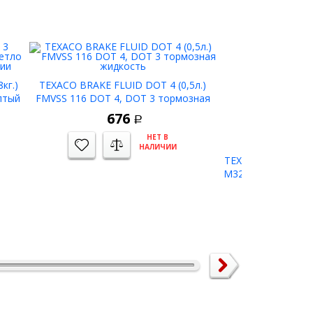
кг.)
TEXACO BRAKE FLUID DOT 4 (0,5л.)
лтый
FMVSS 116 DOT 4, DOT 3 тормозная
жидкость
676
Р
НЕТ В
НАЛИЧИИ
TEXACO HAVOLINE 
M3289 (CHF 11S) 
для гидр
1