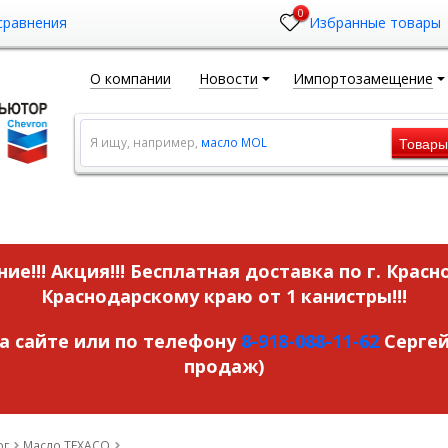
0
сравнения
Избранные товары
О компании
Новости
Импортозамещение
Товар
Я ищу, например,
масло MOL
ие!!! Акция!!!
Бесплатная доставка по г. Красн
Краснодарскому краю от 1 канистры!!!
на сайте или по телефону
8-918-088-11-62
Сергей
продаж)
ог
Масло TEXACO