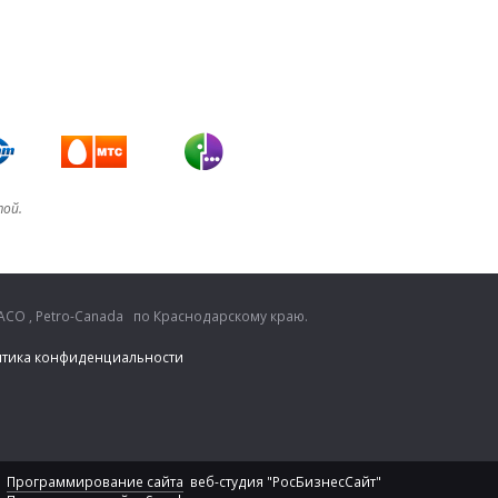
той.
CO , Petro-Canada по Краснодарскому краю.
тика конфиденциальности
Программирование сайта
веб-студия "РосБизнесСайт"