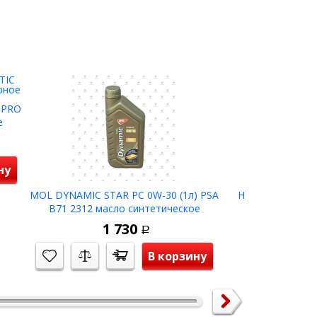
 PRO
е
ну
MOL DYNAMIC STAR PC 0W-30 (1л) PSA
HAVOLINE ProDS 
B71 2312 масло синтетическое
SAPS масл
1 730
2 
Р
В корзину