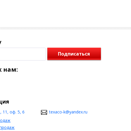
у
Подписаться
 нам:
ция
 11, оф. 5, 6
texaco-k@yandex.ru
родаж
 продаж