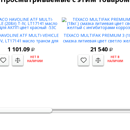
HAVOLINE ATF MULTI-VEHICLE
TEXACO MULTIFAK PREMIUM 3 (18
-IV, LT17141 масло трансм для
смазка литиевая цвет светло же
КПП цвет красный -53C
с ингибиторами коррозии
1 101.09
21 540
Р
Р
НЕТ В
НЕТ В
НАЛИЧИИ
НАЛИЧИИ