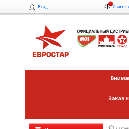
0
Вход
Список 
Вниман
Заказ 
Катал