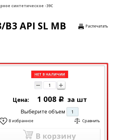
торное синтетическое -39C
/B3 API SL MB
Распечатать
НЕТ В НАЛИЧИИ
1 008
за шт
Цена:
Р
Выберите объем
1
В избранное
Сравнить
0
В корзину