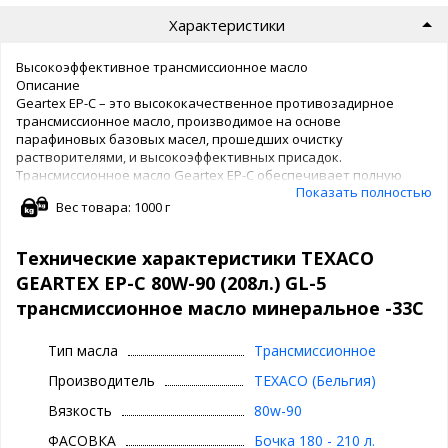
Характеристики
Высокоэффективное трансмиссионное масло
Описание
Geartex EP-С – это высококачественное противозадирное
трансмиссионное масло, производимое на основе
парафиновых базовых масел, прошедших очистку
растворителями, и высокоэффективных присадок.
Трансмиссионное масло Geartex EP-C обеспечивает полную
Показать полностью
защиту автомобильных коробок передач, рулевых
Вес товара: 1000 г
механизмов, ведущих мостов в блоке c КПП, задних мостов с
гипоидными, спиральнозубыми коническими,
двухступенчатыми передачами, а также всех типов
Технические характеристики TEXACO
двухскоростных задних мостов, в том числе червячных
GEARTEX EP-C 80W-90 (208л.) GL-5
зубчатых передач, в очень широком диапазоне температур
окружающего воздуха.
трансмиссионное масло минеральное -33С
В линейке Geartex EP-A выпускаются масла двух классов
Тип масла
Трансмиссионное
вязкости:
- Geartex EP-A 80W-90
Производитель
TEXACO (Бельгия)
- Geartex EP-A 85W-140
Вязкость
80w-90
Обладая превосходной низкотемпературной текучестью и
ФАСОВКА
Бочка 180 - 210 л.
образуя высокопрочную масляную плёнку, трансмиссионное