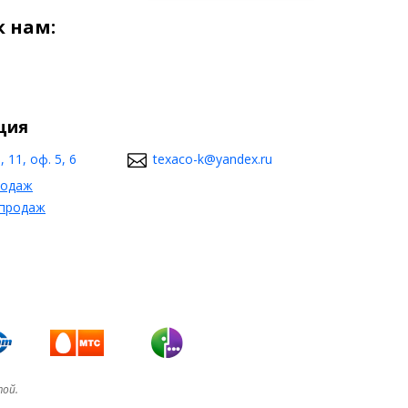
 нам:
ция
 11, оф. 5, 6
texaco-k@yandex.ru
родаж
 продаж
той.