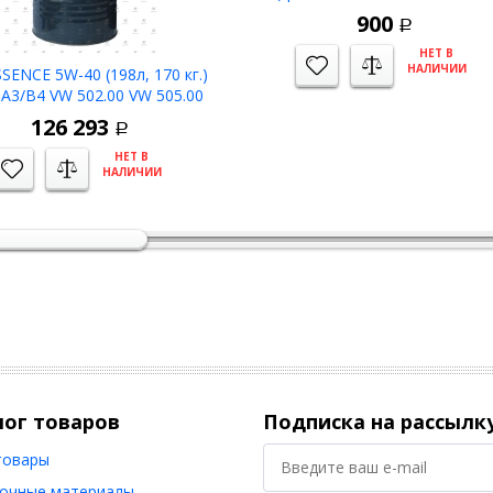
Low SAPS масло мотор синтетич
900
Р
-42C
НЕТ В
НАЛИЧИИ
SENCE 5W-40 (198л, 170 кг.)
A3/B4 VW 502.00 VW 505.00
оторное синтетическое -42C
126 293
Р
НЕТ В
НАЛИЧИИ
лог товаров
Подписка на рассылк
товары
очные материалы