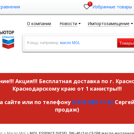
0
сравнения
Избранные товары
О компании
Новости
Импортозамещение
Товар
Я ищу, например,
масло MOL
ие!!! Акция!!!
Бесплатная доставка по г. Красн
Краснодарскому краю от 1 канистры!!!
на сайте или по телефону
8-918-088-11-62
Сергей
продаж)
ог
Масло Mol
MOL ESSENCE DIESEL 5W-40 (1л) CF/SM масло моторное