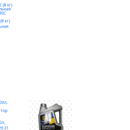
8 кг)
ьная
80С
0л,
29.31