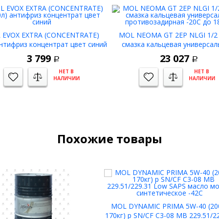
 EVOX EXTRA (CONCENTRATE)
MOL NEOMA GT 2EP NLGI 1/2 (
антифриз концентрат цвет синий
смазка кальцевая универсал
противозадирная -20С до 1
3 799
23 027
Р
Р
НЕТ В
НЕТ В
НАЛИЧИИ
НАЛИЧИИ
Похожие товары
MOL DYNAMIC PRIMA 5W-40 (20
170кг) р SN/CF C3-08 MB 229.51/2