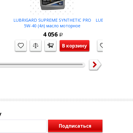
еское
LUBRIGARD SUPREME SYNTHETIC PRO
LUBRIGARD SUPR
5W-40 (4л) масло моторное
5W-40 (1л) 
4 056
9
Р
В корзину
у
Подписаться