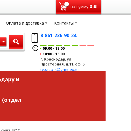
0
0
на сумму
Р
Оплата и доставка
Контакты
8-861-236-90-24
ы
09:00
18:00
10:00
13:00
г. Краснодар, ул.
Просторная, д.11, оф. 5
texaco-k@yandex.ru
одару и
 (отдел
 синт 42*C