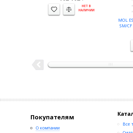
НЕТ В
НАЛИЧИИ
MOL ES
SM/CF 
масло м
Ката
Покупателям
Все 
О компании
Смаз