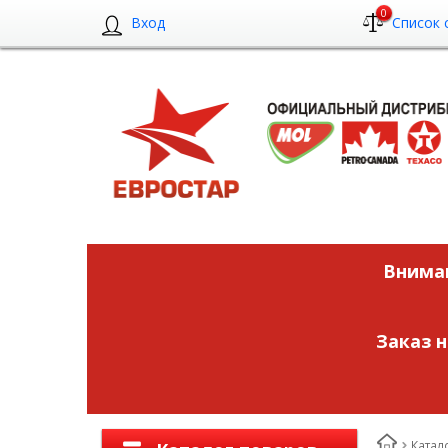
0
Вход
Список 
Вниман
Заказ 
Катал