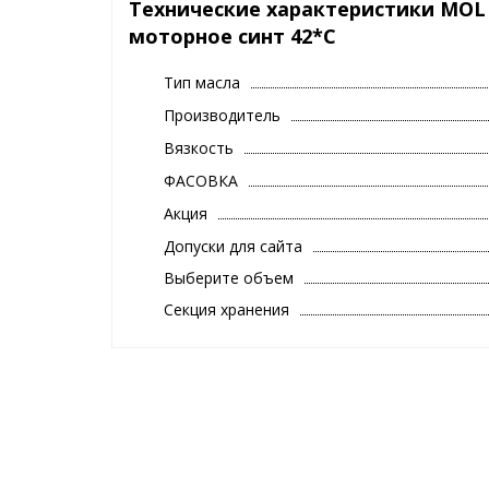
Технические характеристики MOL 
турбовпрыска PD TDI
Автомобили, оснащенные дизельным сажевым фил
моторное синт 42*C
Дизельные двигатели компаний Volkswagen, Skod
масла
Тип масла
Двигатели для легковых автомобилей для дальних 
автомобилей
Производитель
Вязкость
ФАСОВКА
Акция
Допуски для сайта
Выберите объем
Секция хранения