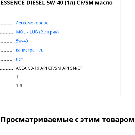
ESSENCE DIESEL 5W-40 (1л) CF/SM масло
ьтром (DPF) или тройным катализатором
a, SEAT, работающие с нормальными интервалами слива
Легкомоторное
и ближних перевозок и легких (<3,5 т) коммерческих
MOL - LUB (Венгрия)
5w-40
канистра 1 л.
нет
ACEA C3-16 API CF/SM API SN/CF
1
1-3
Просматриваемые с этим товаром