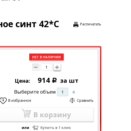
ное синт 42*C
Распечатать
НЕТ В НАЛИЧИИ
914
за шт
Цена:
Р
Выберите объем
1
4
В избранное
Сравнить
0
В корзину
или
Купить в 1 клик