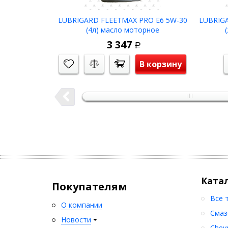
LUBRIGARD FLEETMAX PRO E6 5W-30
LUBRIGA
(4л) масло моторное
3 347
Р
В корзину
Ката
Покупателям
Все 
О компании
Смаз
Новости
Chev