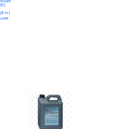
8 кг)
ьная
80С