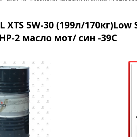
 ХТS 5W-30 (199л/170кг)Low
HP-2 масло мот/ син -39C