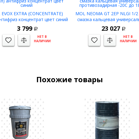
 EVOX EXTRA (CONCENTRATE)
MOL NEOMA GT 2EP NLGI 1/2 (
антифриз концентрат цвет синий
смазка кальцевая универсал
противозадирная -20С до 1
3 799
23 027
Р
Р
НЕТ В
НЕТ В
НАЛИЧИИ
НАЛИЧИИ
Похожие товары