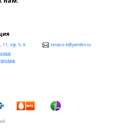
 нам:
ция
 11, оф. 5, 6
texaco-k@yandex.ru
родаж
 продаж
той.