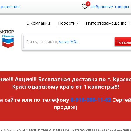
0
сравнения
Избранные товары
О компании
Новости
Импортозамещение
Товар
Я ищу, например,
масло MOL
ие!!! Акция!!!
Бесплатная доставка по г. Красн
Краснодарскому краю от 1 канистры!!!
на сайте или по телефону
8-918-088-11-62
Сергей
продаж)
ог
Масло Mol
MOL DYNAMIC MISTRAL ХТS 5W-30 (199л/170кг)Low SAPS,