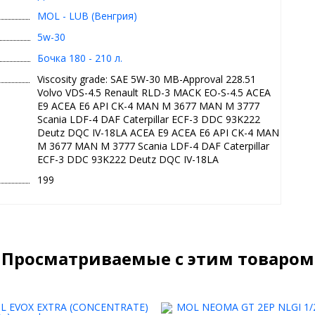
MOL - LUB (Венгрия)
5w-30
Бочка 180 - 210 л.
Viscosity grade: SAE 5W-30 MB-Approval 228.51
Volvo VDS-4.5 Renault RLD-3 MACK EO-S-4.5 ACEA
E9 ACEA E6 API CK-4 MAN M 3677 MAN M 3777
Scania LDF-4 DAF Caterpillar ECF-3 DDC 93K222
Deutz DQC IV-18LA ACEA E9 ACEA E6 API CK-4 MAN
M 3677 MAN M 3777 Scania LDF-4 DAF Caterpillar
ECF-3 DDC 93K222 Deutz DQC IV-18LA
199
Просматриваемые с этим товаром