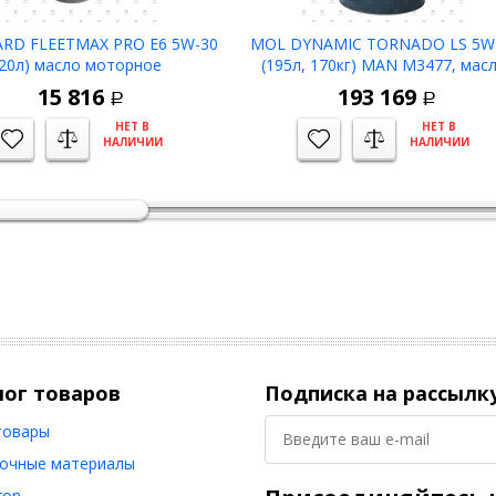
RD FLEETMAX PRO E6 5W-30
MOL DYNAMIC TORNADO LS 5W
(20л) масло моторное
(195л, 170кг) MAN M3477, мас
моторное синтетическое -42
15 816
193 169
Р
Р
НЕТ В
НЕТ В
НАЛИЧИИ
НАЛИЧИИ
лог товаров
Подписка на рассылк
товары
очные материалы
ron