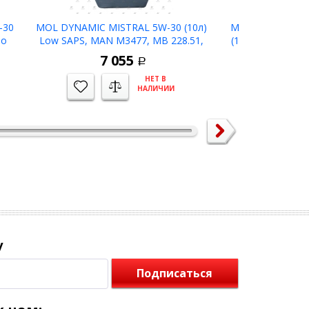
-30
MOL DYNAMIC MISTRAL 5W-30 (10л)
MOL DYNAMIC S
ло
Low SAPS, MAN M3477, MB 228.51,
(10л) MAN M327
C
DAF HP-2 масл мотор синт -39C
мотор
7 055
8 
Р
НЕТ В
НАЛИЧИИ
у
Подписаться