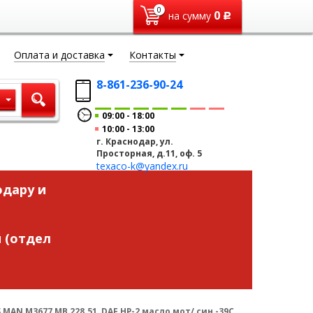
0
0
на сумму
Р
Оплата и доставка
Контакты
8-861-236-90-24
ы
09:00
18:00
10:00
13:00
г. Краснодар, ул.
Просторная, д.11, оф. 5
texaco-k@yandex.ru
одару и
 (отдел
MAN M3677,MB 228.51, DAF HP-2 масло мот/ син -39C