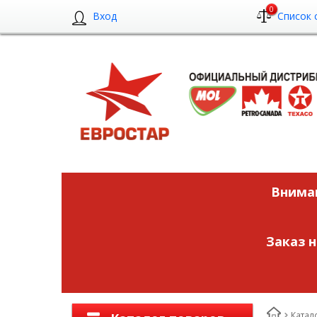
0
Вход
Список 
Вниман
Заказ 
Катал