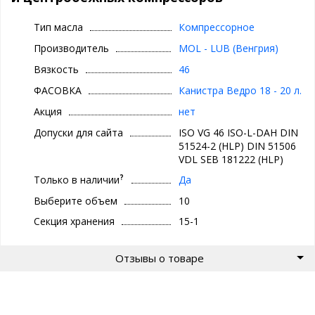
SEB 181222 (HLP)
Тип масла
Компрессорное
Применение
Производитель
MOL - LUB (Венгрия)
MOL Compressol R 46 AL в основном рекомендуется для
Вязкость
46
смазывания винтовых и пластинчатых компрессоров,
используемых на мобильном и стационарном оборудовании.
ФАСОВКА
Канистра Ведро 18 - 20 л.
Отлично подходит для винтовых компрессоров с впрыском
Акция
нет
масла.
MOL Compressol R 46 AL обладает отличными
Допуски для сайта
ISO VG 46 ISO-L-DAH DIN
эксплуатационными свойствами даже в условиях работы
51524-2 (HLP) DIN 51506
оборудования в тяжелых условиях. Оно отлично работает в
VDL SEB 181222 (HLP)
компрессорах с температурой нагнетания воздуха до 160°C.
Особенно рекомендуется применение масла в компрессорах,
?
Только в наличии
Да
где наблюдается быстрое старение
Выберите объем
10
масла и повышенное образование отложений. Масло MOL
Compressol R 46 AL совместимо со всеми конструкционными
Секция хранения
15-1
маслами, используемыми в компрессорах.
Описание продукта
Отзывы о товаре
MOL Compressol R 46 AL – беззольное компрессорное масло,
полученное на основе специально отобранных минеральных
базовых масел с низкой склонностью к образованию