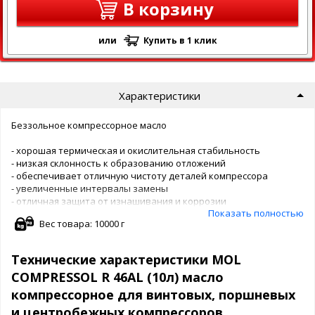
В корзину
или
Купить в 1 клик
Характеристики
Беззольное компрессорное масло
- хорошая термическая и окислительная стабильность
- низкая склонность к образованию отложений
- обеспечивает отличную чистоту деталей компрессора
- увеличенные интервалы замены
- отличная защита от изнашивания и коррозии
Показать полностью
- хорошее воздухоотделение и деэмульгирующие свойства
Вес товара: 10000 г
- низкая склонность к пенообразованию
Спецификации и одобрения
Технические характеристики MOL
COMPRESSOL R 46AL (10л) масло
Класс вязкости: ISO VG 46
ISO-L-DAH
компрессорное для винтовых, поршневых
DIN 51524-2 (HLP)
и центробежных компрессоров
DIN 51506 VDL