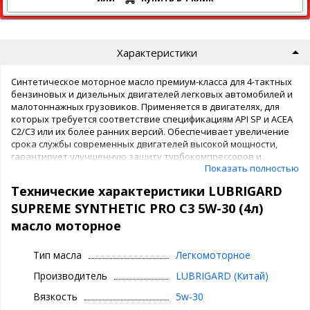
Характеристики
Синтетическое моторное масло премиум-класса для 4-тактных
бензиновых и дизельных двигателей легковых автомобилей и
малотоннажных грузовиков. Применяется в двигателях, для
которых требуется соответствие спецификациям API SP и ACEA
C2/C3 или их более ранних версий. Обеспечивает увеличение
срока службы современных двигателей высокой мощности,
гарантирует улучшенную защиту турбокомпрессоров и
Показать полностью
новейших систем доочистки отработавших газов (DPF, GPF, SCR,
CAT, TWC, EGR). Рекомендуется для всесезонного применения и
Технические характеристики LUBRIGARD
обеспечения максимального уровня производительности в
двигателях внутреннего сгорания последнего поколения
SUPREME SYNTHETIC PRO C3 5W-30 (4л)
европейских, американских, корейских, японских и китайских
масло моторное
автопроизводителей, использующих в качестве топлива
бензин, дизельное топливо, пропан и сжатый природный газ.
Тип масла
Легкомоторное
Способствует экономии топлива.
Производитель
LUBRIGARD (Китай)
Производится по технологии PROtective Gard® на основе
базовых масел с повышенным индексом вязкости и
Вязкость
5w-30
добавлением улучшенного пакета присадок.