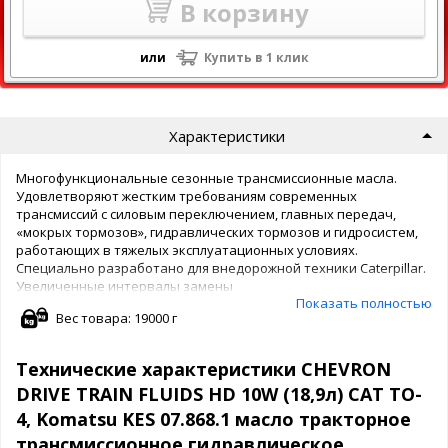
В корзину
или
Купить в 1 клик
Характеристики
Многофункциональные сезонные трансмиссионные масла.
Удовлетворяют жестким требованиям современных
трансмиссий с силовым переключением, главных передач,
«мокрых тормозов», гидравлических тормозов и гидросистем,
работающих в тяжелых эксплуатационных условиях.
Специально разработано для внедорожной техники Caterpillar.
Увеличенные интервалы замены
Показать полностью
Сокращение времени простоя
Вес товара: 19000 г
Минимальная зависимость от погодных условий и условий
хранения.
Технические характеристики CHEVRON
Допуски производителей: Caterpillar ТО-4; Allison С-4
DRIVE TRAIN FLUIDS HD 10W (18,9л) CAT TO-
4, Komatsu KES 07.868.1 масло тракторное
трансмиссионное гидравлическое