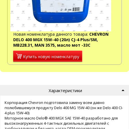
Новая номенклатура данного товара:
CHEVRON
DELO 400 MGX 15W-40 (20л) CJ-4 Plus/SM,
MB228.31, MAN 3575, масло мот -33C
Купить новую номенклатуру
Характеристики
Корпорация Chevron подготовила замену всем давно
полюбившемуся продукту Delo 400 MG 15W-40 (он же Delo 400 CI-
4 plus 15W-40)
Моторное масло Delo® 400 MGX SAE 15W-40 разработано для
высоконагруженных 4-тактных дизельных двигателей с
турбонаддувом и без него, когда OEM-производители