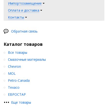
должны храниться при температуре выше 60° C, подвергаться
Импортозамещение
воздействию прямых солнечных лучей или замораживанию.
Оплата и доставка
Контакты
Обратная связь
Каталог товаров
Все товары
Смазочные материалы
Chevron
MOL
Petro-Canada
Texaco
ЕВРОСТАР
•
•
•
Еще товары