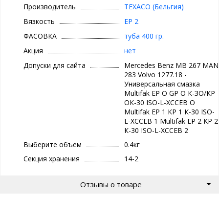
- Эффективная защита от износа благодаря противозадирным
Производитель
TEXACO (Бельгия)
присадкам
- Защита металлических поверхностей от ржавления и
Вязкость
EP 2
коррозии
ФАСОВКА
туба 400 гр.
- Высокая окислительная стабильность
- Эффективная текучесть и прокачиваемость (для класса NLGI 2)
Акция
нет
благодаря литиевому загустителю
- Универсальность в применении, позволяющая сократить
Допуски для сайта
Mercedes Benz MB 267 MAN
складские запасы и снизить риск неправильно подобранной
283 Volvo 1277.18 -
для применения смазки
Универсальная смазка
Multifak ЕР О GP О К-ЗО/КР
Применение
ОК-30 ISO-L-XCCEB О
Multifak ЕР 1 КР 1 К-30 ISO-
- Промышленные подшипники скольжения и качения
L-XCCEB 1 Multifak ЕР 2 KP 2
- Различные виды промышленного оборудования
К-30 ISO-L-XCCEB 2
- Централизованные системы смазки
- Подшипники строительной техники
Выберите объем
0.4кг
- Землеройное, карьерное и горнодобывающее оборудование
Секция хранения
14-2
- Сельскохозяйственное оборудование
- Автомобильные колёсные подшипники
- Точки смазки шасси
Отзывы о товаре
Одобрения, спецификации и рекомендации
Mercedes Benz MB 267