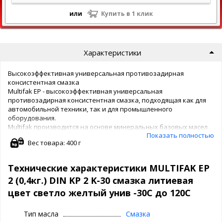
или
Купить в 1 клик
Характеристики
Высокоэффективная универсальная противозадирная
консистентная смазка
Multifak ЕР - высокоэффективная универсальная
противозадирная консистентная смазка, подходящая как для
автомобильной техники, так и для промышленного
оборудования.
Multifak производится на основе минеральных базовых масел
Показать полностью
высокой степени очистки с добавлением литиевого
Вес товара: 400 г
загустителя, противозадирных присадок и ингибиторов
окисления и коррозии. В линейке смазок Multifak ЕР
выпускаются три класса вязкости:
Технические характеристики MULTIFAK EP
Multifak ЕР О
2 (0,4кг.) DIN KP 2 K-30 смазка литиевая
Multifak ЕР 1
Multifak ЕР 2
цвет светло желтый унив -30С до 120С
Преимущества
Тип масла
Смазка