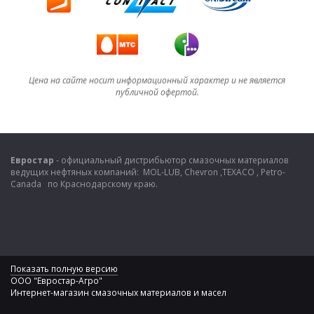
применению трансмиссионной жидкости
Типичные характеристики
Внешни вид Жидкость красного цвета
Вязкость кинематическая, при 100°С мм2/с 7,3
Вязкость кинематическая, при 40°С мм*/с 37
Цена на сайте носит информационный характер и не является
Вязкость по Брукфильду, при минус 40°С мПа.с 18.400
публичной офертой.
Индекс вязкости 169
Плотность, при 15°С кг/л 0,863
Температура вспышки в открытом тигле по методу Кливленда
°С 198
Температура потери текучести °С -53
Евростар
- официальный дистрибьютор смазочных материалов
ведущих нефтяных компаний: MOL-LUB, Chevron ,TEXACO , Petro-
Canada по Краснодарскому краю.
Показать полную версию
ООО "Евростар-Агро"
Интернет-магазин смазочных материалов и масел