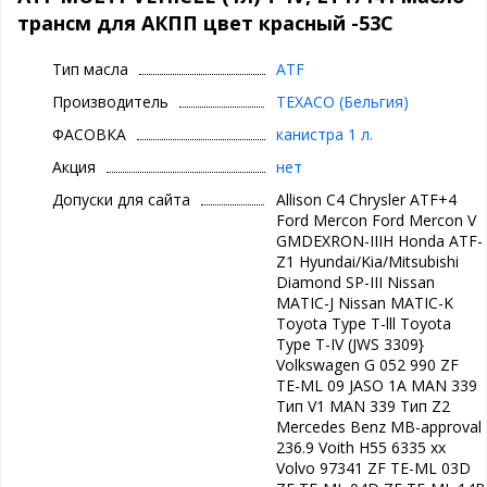
термоокислительную стабильность, снижение трения, защиту
трансм для АКПП цвет красный -53C
от износа и коррозии.
Havoline Multi-Vehicle ATF надежно защищает от образования
Тип масла
ATF
шламов, нагара, лаковых и других отложений, а также
препятствует вспениванию
Производитель
TEXACO (Бельгия)
Одобрения, спецификации и рекомендации
ФАСОВКА
канистра 1 л.
Акция
нет
Одобрения
Допуски для сайта
Allison С4 Chrysler ATF+4
MAN 339 Тип V1
Ford Mercon Ford Mercon V
MAN 339 Тип Z2
GMDEXRON-IIIH Honda ATF-
Mercedes Benz MB-approval 236.9
Z1 Hyundai/Kia/Mitsubishi
Voith H55 6335 xx
Diamond SP-III Nissan
Volvo 97341
MATIC-J Nissan MATIC-K
ZF TE-ML 03D
Toyota Type T-lll Toyota
ZF TE-ML 04D
Type T-IV (JWS 3309}
ZF TE-ML 14B
Volkswagen G 052 990 ZF
ZF TE-ML 16L
TE-ML 09 JASO 1A MAN 339
ZF TE-ML 17C
Тип V1 MAN 339 Тип Z2
Спецификации
Mercedes Benz MB-approval
JASO 1A
236.9 Voith H55 6335 xx
Volvo 97341 ZF TE-ML 03D
Рекомендации