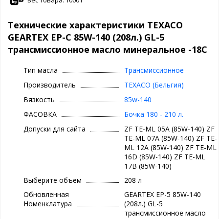
механизмов, ведущих мостов в блоке c КПП, задних мостов с
гипоидными, спиральнозубыми коническими,
двухступенчатыми передачами, а также всех типов
Технические характеристики TEXACO
двухскоростных задних мостов, в том числе червячных
GEARTEX EP-C 85W-140 (208л.) GL-5
зубчатых передач, в очень широком диапазоне температур
окружающего воздуха.
трансмиссионное масло минеральное -18С
В линейке Geartex EP-A выпускаются масла двух классов
Тип масла
Трансмиссионное
вязкости:
- Geartex EP-A 80W-90
Производитель
TEXACO (Бельгия)
- Geartex EP-A 85W-140
Вязкость
85w-140
Обладая превосходной низкотемпературной текучестью и
ФАСОВКА
Бочка 180 - 210 л.
образуя высокопрочную масляную плёнку, трансмиссионное
масло Geartex EP-C обеспечивает максимальную защиту всех
Допуски для сайта
ZF TE-ML 05A (85W-140) ZF
узлов системы во время запуска и работы при низких
TE-ML 07A (85W-140) ZF TE-
температурах, так как предотвращает "сухое" трение
ML 12A (85W-140) ZF TE-ML
металлических поверхностей и износ. Более того, благодаря
16D (85W-140) ZF TE-ML
высокой термоокислительной стабильности масло Geartex EP-C
17B (85W-140)
также эффективно защищает зубчатую передачу и её узлы при
высоких рабочих температурах.
Выберите объем
208 л
Инновационные присадки, входящие в состав этого смазочного
Обновленная
GEARTEX EP-5 85W-140
материала, придают ему оптимальную устойчивость к
Номенклатура
(208л.) GL-5
вспениванию, защищают от ржавления и повреждения
трансмиссионное масло
эластомерных уплотнений, предотвращая протечку масла.