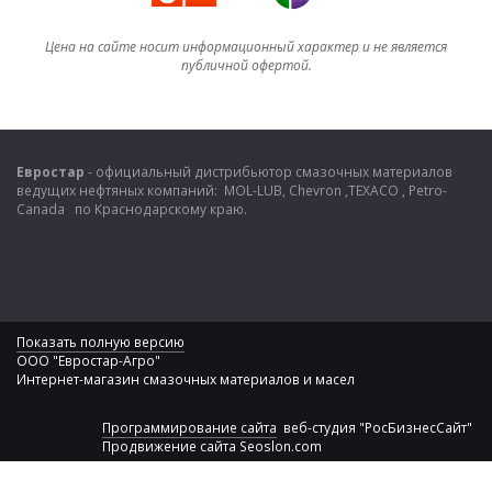
Цена на сайте носит информационный характер и не является
публичной офертой.
Евростар
- официальный дистрибьютор смазочных материалов
ведущих нефтяных компаний: MOL-LUB, Chevron ,TEXACO , Petro-
Canada по Краснодарскому краю.
Показать полную версию
ООО "Евростар-Агро"
Интернет-магазин смазочных материалов и масел
Программирование сайта
веб-студия "РосБизнесСайт"
Продвижение сайта
Seoslon.com