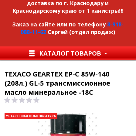
доставка по г. Краснодару и
Краснодарскому краю от 1 канистры!!!
Заказ на сайте или по телефону
8-918-
088-11-62
Сергей (отдел продаж)
КАТАЛОГ ТОВАРОВ
TEXACO GEARTEX EP-C 85W-140
(208л.) GL-5 трансмиссионное
масло минеральное -18С
УСТАРЕВШАЯ НОМЕНКЛАТУРА