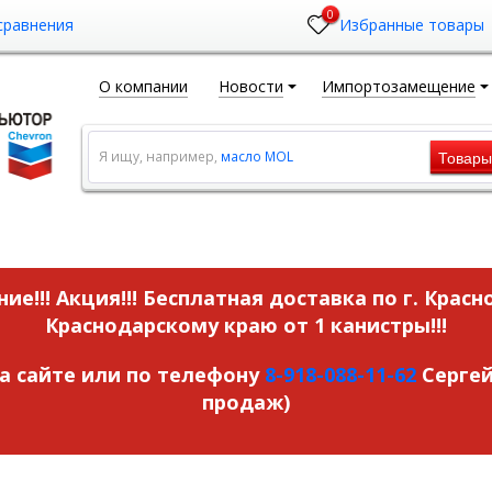
0
сравнения
Избранные товары
О компании
Новости
Импортозамещение
Товар
Я ищу, например,
масло MOL
ие!!! Акция!!!
Бесплатная доставка по г. Красн
Краснодарскому краю от 1 канистры!!!
на сайте или по телефону
8-918-088-11-62
Сергей
продаж)