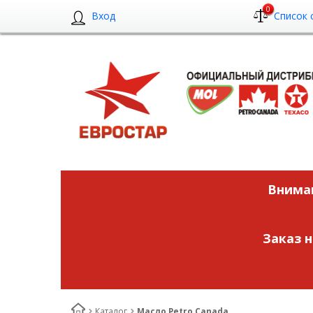
0
Вход
Список 
Вниман
Заказ 
Каталог
Масло Petro Canada