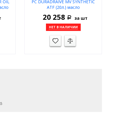
 OIL
PC DURADRAIVE MV SYNTHETIC
асло
ATF (20л.) масло
трансмиссионное для АКПП
20 258
т
за шт
Р
НЕТ В НАЛИЧИИ
85