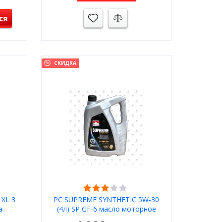
ся
СКИДКА
ОСНОВНОЙ СКЛАД
XL 3
PC SUPREME SYNTHETIC 5W-30
а
(4л) SP GF-6 масло моторное
да
синтетическое -48С