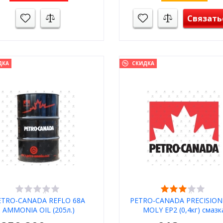
Связать
ДКА
СКИДКА
ОСНОВНОЙ СКЛАД
ОСНОВНОЙ СКЛАД
ETRO-CANADA REFLO 68A
PETRO-CANADA PRECISION 
AMMONIA OIL (205л.)
MOLY EP2 (0,4кг) смазк
омпрессорное масло для
содержит 3% дисульфи