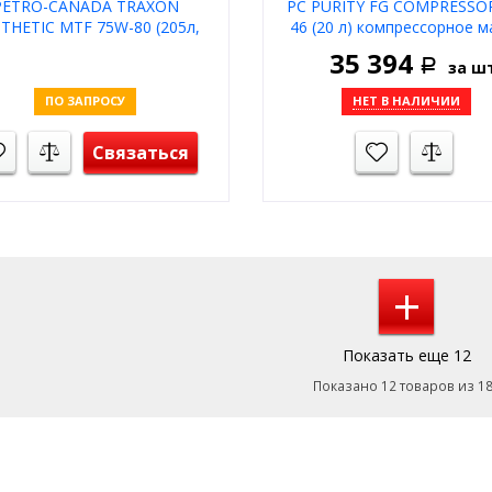
PETRO-CANADA TRAXON
PC PURITY FG COMPRESSOR
THETIC MTF 75W-80 (205л,
46 (20 л) компрессорное м
на розлив) GL-4
пищевое
35 394
за ш
ансмиссионное масло -42С
Р
ПО ЗАПРОСУ
НЕТ В НАЛИЧИИ
Связаться
+
Показать еще 12
Показано 12 товаров из 1