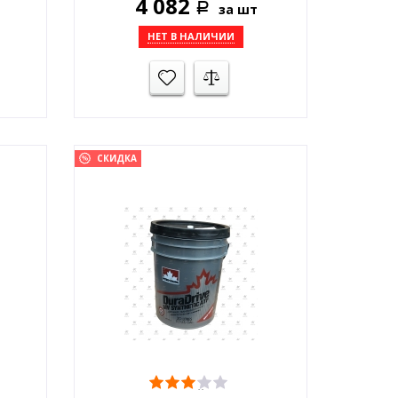
4 082
за шт
5 до
Р
НЕТ В НАЛИЧИИ
СКИДКА
ОСНОВНОЙ СКЛАД