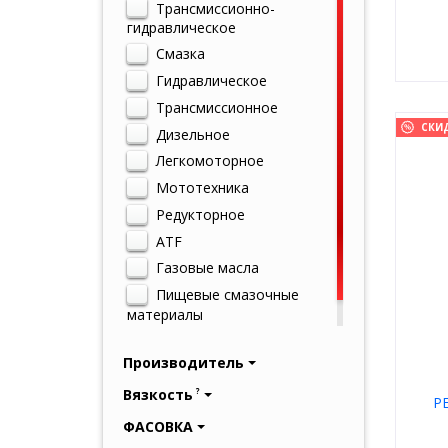
Трансмиссионно-
гидравлическое
Смазка
Гидравлическое
Трансмиссионное
СКИ
Дизельное
Легкомоторное
Мототехника
Редукторное
ATF
Газовые масла
Пищевые смазочные
материалы
Смазка пищевая
Производитель
Вязкость
?
P
ФАСОВКА
к