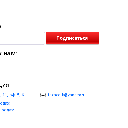
у
Подписаться
 нам:
ция
 11, оф. 5, 6
texaco-k@yandex.ru
родаж
 продаж