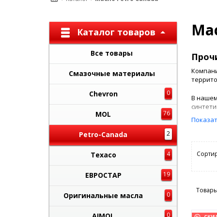
Мас
Каталог товаров
Все товары
Проч
Компани
Смазочные материалы
террито
0
Chevron
В нашем
синтети
76
MOL
Показат
PETRO-C
2
собстве
Petro-Canada
маркети
4
Сортир
Texaco
В насто
компани
19
ЕВРОСТАР
природн
Товары
0
Оригинальные масла
Кроме т
смазочн
оборудо
0
AIMOL