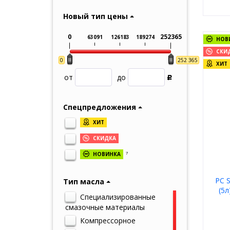
квалифи
Новый тип цены
Качеств
Canada 
0
252365
63091
126183
189274
ответст
НОВ
СКИ
Одна из
0
252 365
ХИТ
партнер
от
до
поддерж
Р
Спецпредложения
ХИТ
СКИДКА
7
НОВИНКА
PC 
Тип масла
(5л
Специализированные
смазочные материалы
Компрессорное