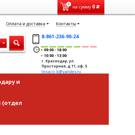
0
0
на сумму
Р
Оплата и доставка
Контакты
8-861-236-90-24
ы
09:00
18:00
10:00
13:00
г. Краснодар, ул.
Просторная, д.11, оф. 5
texaco-k@yandex.ru
одару и
 (отдел