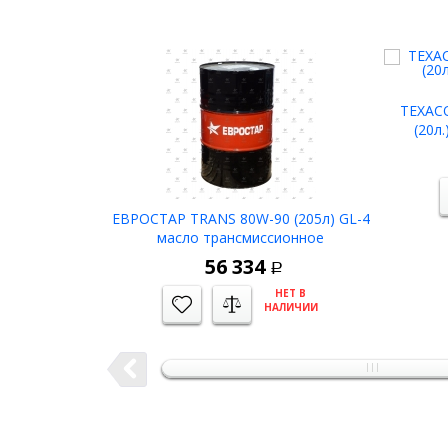
TEXACO
(20л
ЕВРОСТАР TRANS 80W-90 (205л) GL-4
масло трансмиссионное
56 334
Р
НЕТ В
НАЛИЧИИ