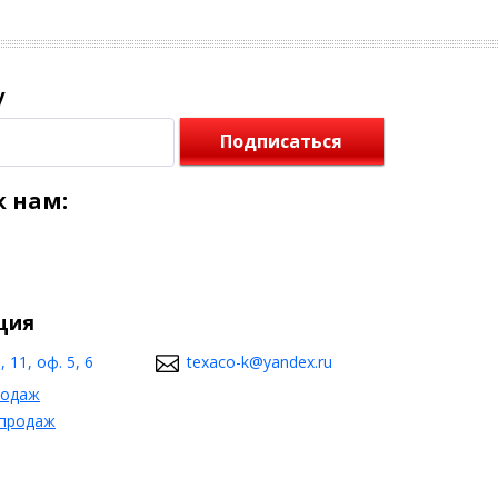
у
Подписаться
 нам:
ция
 11, оф. 5, 6
texaco-k@yandex.ru
родаж
 продаж