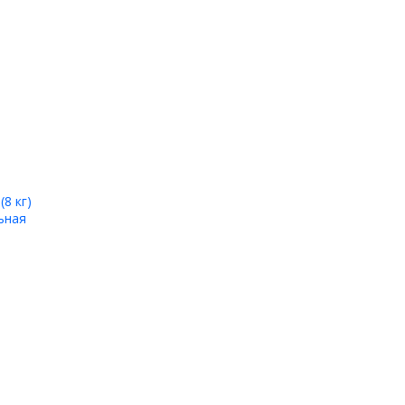
8 кг)
ьная
80С