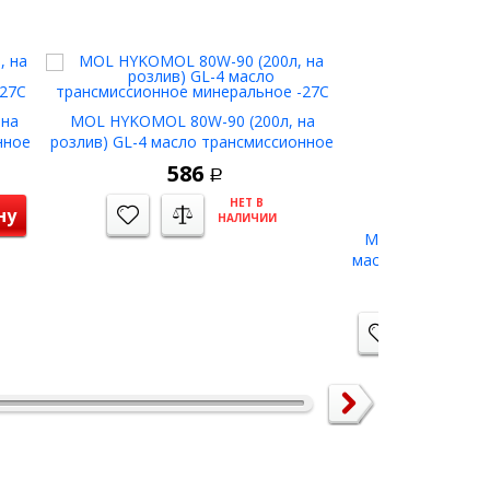
 на
MOL HYKOMOL 80W-90 (200л, на
нное
розлив) GL-4 масло трансмиссионное
минеральное -27С
586
Р
НЕТ В
ну
НАЛИЧИИ
MOL HYKOMOL K 
масло трансмисс
-
2 