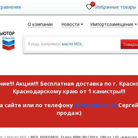
0
сравнения
Избранные товары
О компании
Новости
Импортозамещение
Товар
Я ищу, например,
масло MOL
ие!!! Акция!!!
Бесплатная доставка по г. Красн
Краснодарскому краю от 1 канистры!!!
на сайте или по телефону
8-918-088-11-62
Сергей
продаж)
ог
Масло Mol
MOL HYKOMOL Trans 80W-90 (201л, 180 кг.) GL-4 масл