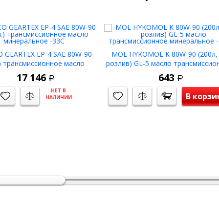
 GEARTEX EP-4 SAE 80W-90
MOL HYKOMOL K 80W-90 (200л,
.) трансмиссионное масло
розлив) GL-5 масло трансмиссио
минеральное -33С
минеральное -27С
17 146
643
Р
Р
НЕТ В
В корзи
НАЛИЧИИ