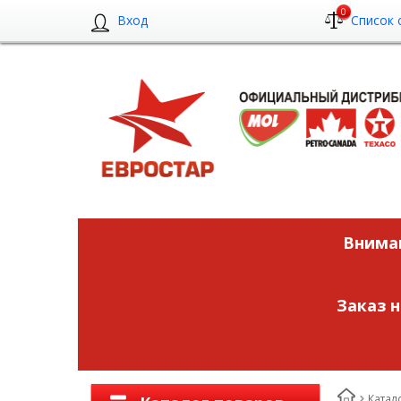
0
Вход
Список 
Вниман
Заказ 
Катал