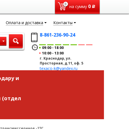
0
0
на сумму
Р
Оплата и доставка
Контакты
8-861-236-90-24
ы
09:00
18:00
10:00
13:00
г. Краснодар, ул.
Просторная, д.11, оф. 5
texaco-k@yandex.ru
одару и
 (отдел
о трансмиссионное -27С