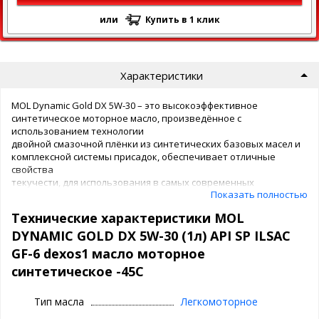
или
Купить в 1 клик
Характеристики
MOL Dynamic Gold DX 5W-30 – это высокоэффективное
синтетическое моторное масло, произведённое с
использованием технологии
двойной смазочной плёнки из синтетических базовых масел и
комплексной системы присадок, обеспечивает отличные
свойства
текучести, для использования в самых современных
Показать полностью
бензиновых автомобильных двигателях.
Технические характеристики MOL
Турбонаддувные двигатели с прямым впрыском топлива
Самые современные бензиновые двигатели Opel/GM/Chevrolet
DYNAMIC GOLD DX 5W-30 (1л) API SP ILSAC
Самые современные бензиновые легковые автомобили и
GF-6 dexos1 масло моторное
лёгкие коммерческие.
синтетическое -45С
Тип масла
Легкомоторное