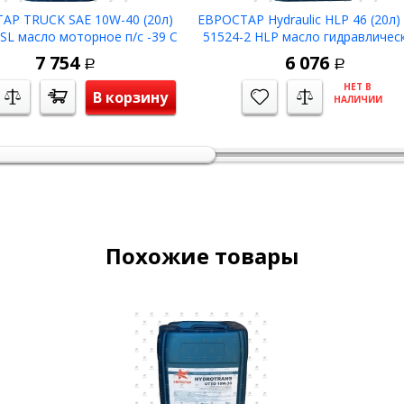
АР TRUCK SAE 10W-40 (20л)
ЕВРОСТАР Hydraulic HLP 46 (20л)
/SL масло моторное п/с -39 С
51524-2 HLP масло гидравличес
-33C
7 754
6 076
Р
Р
НЕТ В
В корзину
НАЛИЧИИ
Похожие товары