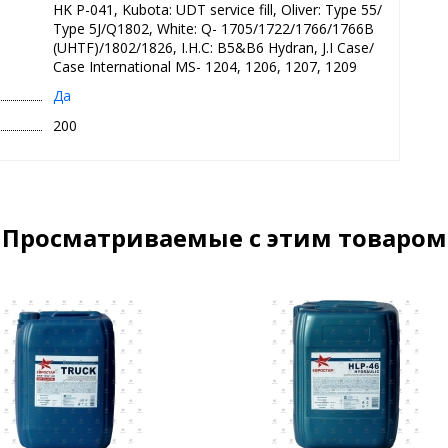
HK P-041, Kubota: UDT service fill, Oliver: Type 55/
Type 5J/Q1802, White: Q- 1705/1722/1766/1766B
(UHTF)/1802/1826, I.H.C: B5&B6 Hydran, J.I Case/
Case International MS- 1204, 1206, 1207, 1209
Да
200
Просматриваемые с этим товаром