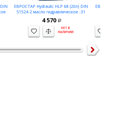
 DIN
ЕВРОСТАР Hydraulic HLP 68 (20л) DIN
ЕВРОСТАР TRANS 
кое
51524-2 масло гидравлическое -31
масло трансм
4 570
6 
Р
НЕТ В
НАЛИЧИИ