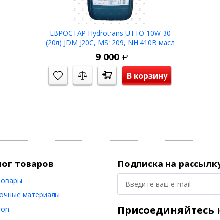
ЕВРОСТАР Hydrotrans UTTO 10W-30
(20л) JDM J20C, MS1209, NH 410B масл
трансм гидр -33С
9 000
Р
В корзину
лог товаров
Подписка на рассылк
товары
очные материалы
Присоединяйтесь к
ron