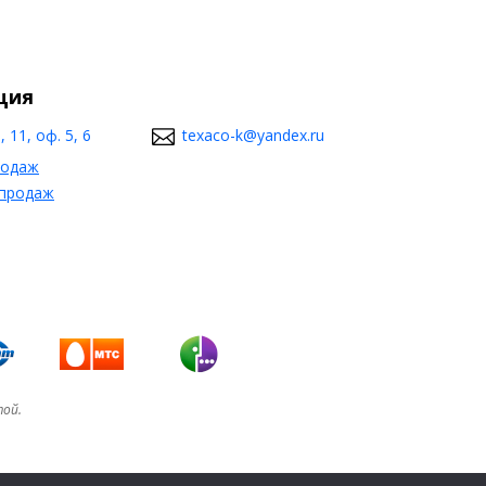
ция
 11, оф. 5, 6
texaco-k@yandex.ru
родаж
 продаж
той.