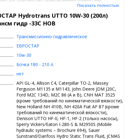
Показать полностью
ач, дифференциалов и гидравлических систем мобильной
 эксплуатируемых в широком интервале температур.
СТАР Hydrotrans UTTO 10W-30 (200л)
свойства
ансм гидр -33С НОВ
миссий в условиях высоких нагрузок в широком интервале
Трансмиссионно-гидравлическое
ционных элементов
ЕВРОСТАР
10w-30
Бочка 180 - 210 л.
нет
API GL-4, Allison C4, Caterpillar TO-2, Massey
Ferguson M1135 и M1143, John Deere JDM J20C,
Ford M2C 134D, M2C 86 (A и B), CNH MAT 3525
(кроме требований по кинематической вязкости),
New Holland NH 410B, NH 420A Fiat AF 87 (кроме
требований по кинематической вязкости),
Denison UTTO HF-0, HF-1, HF-2 (только насосы),
Sperry Vickers/Eaton I-280-S & M2950S (Mobile
hydraulic systems – Brochure 694), Sauer
Sunstrand/Danfoss Hydro Static Trans Fluid, JCMAS