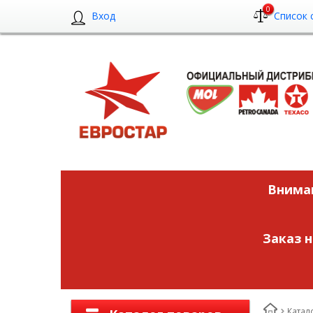
0
Вход
Список 
Вниман
Заказ 
Катал