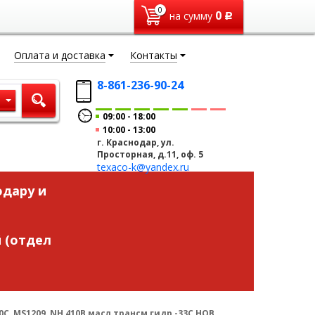
0
0
на сумму
Р
Оплата и доставка
Контакты
8-861-236-90-24
ы
09:00
18:00
10:00
13:00
г. Краснодар, ул.
Просторная, д.11, оф. 5
texaco-k@yandex.ru
одару и
 (отдел
0C, MS1209, NH 410B масл трансм гидр -33С НОВ