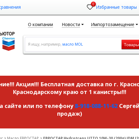
0
сравнения
Избранные товары
О компании
Новости
Импортозамещение
Товар
Я ищу, например,
масло MOL
ие!!! Акция!!!
Бесплатная доставка по г. Красн
Краснодарскому краю от 1 канистры!!!
на сайте или по телефону
8-918-088-11-62
Сергей
продаж)
ог
Масло ЕВРОСТАР
ЕВРОСТАР Hydrotrans UTTO 10W-30 (200л) JDM J2