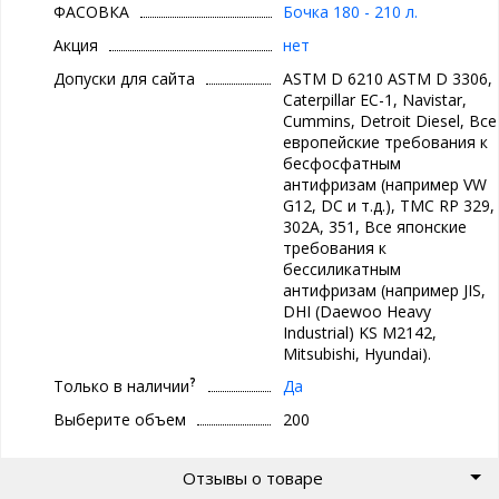
фосфатов, способных выпадать в осадок.
ФАСОВКА
Бочка 180 - 210 л.
Антифриз ЕВРОСТАР ANTIFREZE RED G 12 производится с
Акция
нет
использованием жидкого пакета присадок фирмы BASF.
Допуски для сайта
ASTM D 6210 ASTM D 3306,
Антифриз ЕВРОСТАР ANTIFREZE RED G 12 ― обеспечивает
Caterpillar EC-1, Navistar,
долговременную защиту двигателя от замерзания и коррозии,
Cummins, Detroit Diesel, Все
его можно с уверенностью использовать круглогодично на
европейские требования к
территории Росси, во всех типах двигателей внутреннего
бесфосфатным
сгорания с жидкостным охлаждением.
антифризам (например VW
G12, DC и т.д.), TMC RP 329,
302A, 351, Все японские
требования к
бессиликатным
антифризам (например JIS,
DHI (Daewoo Heavy
Industrial) KS M2142,
Mitsubishi, Hyundai).
?
Только в наличии
Да
Выберите объем
200
Отзывы о товаре