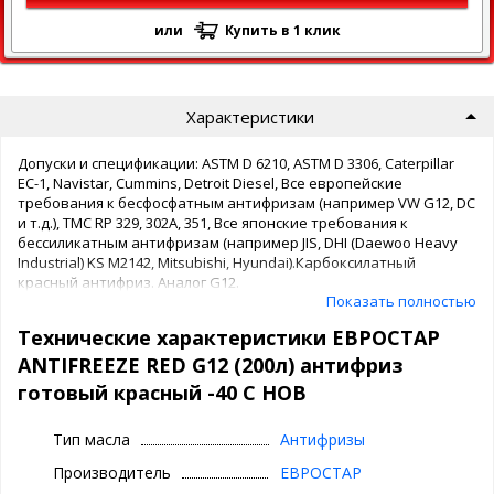
или
Купить в 1 клик
Характеристики
Допуски и спецификации: ASTM D 6210, ASTM D 3306, Caterpillar
EC-1, Navistar, Cummins, Detroit Diesel, Все европейские
требования к бесфосфатным антифризам (например VW G12, DC
и т.д.), TMC RP 329, 302A, 351, Все японские требования к
бессиликатным антифризам (например JIS, DHI (Daewoo Heavy
Industrial) KS M2142, Mitsubishi, Hyundai).Карбоксилатный
красный антифриз. Аналог G12.
Показать полностью
Готовая к применению охлаждающая жидкость (ОЖ)
Технические характеристики ЕВРОСТАР
предназначена для использования в системах охлаждения
двигателей внутреннего сгорания. Пакет присадок,
ANTIFREEZE RED G12 (200л) антифриз
сформированный на основе карбоновых кислот, обеспечивает
готовый красный -40 С НОВ
надежную и долговременную защиту от коррозии,
пенообразования, набухания резины.
Тип масла
Антифризы
Не содержит таких потенциально вредных компонентов, как
нитриты и амины, соответственно меньше загрязняет
Производитель
ЕВРОСТАР
окружающую среду. Эта ОЖ также не содержит силикатов и